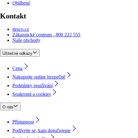
Oblíbené
Kontakt
itesco.cz
Zákaznické centrum - 800 222 555
Naše obchody
Užitečné odkazy
Cena
Nakupujte online bezpečně
Podmínky používání
Soukromí a cookies
O nás
Přístupnost
Podívejte se, kam doručujeme