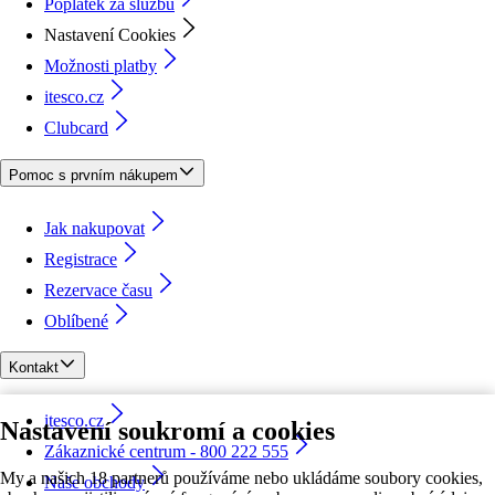
Poplatek za službu
Nastavení Cookies
Možnosti platby
itesco.cz
Clubcard
Pomoc s prvním nákupem
Jak nakupovat
Registrace
Rezervace času
Oblíbené
Kontakt
itesco.cz
Nastavení soukromí a cookies
Zákaznické centrum - 800 222 555
My a našich 18 partnerů používáme nebo ukládáme soubory cookies,
Naše obchody