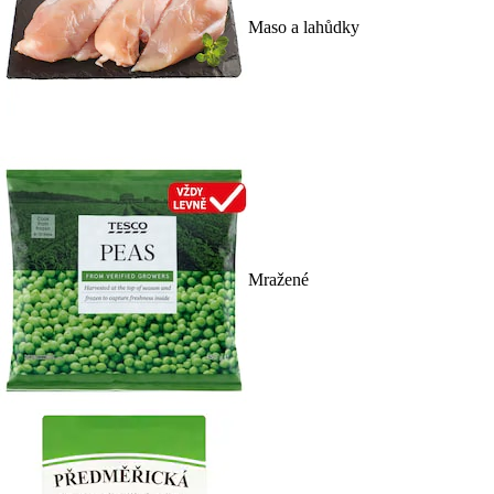
Maso a lahůdky
Mražené