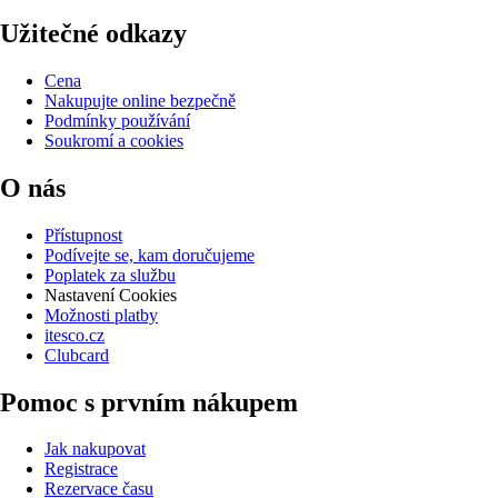
Užitečné odkazy
Cena
Nakupujte online bezpečně
Podmínky používání
Soukromí a cookies
O nás
Přístupnost
Podívejte se, kam doručujeme
Poplatek za službu
Nastavení Cookies
Možnosti platby
itesco.cz
Clubcard
Pomoc s prvním nákupem
Jak nakupovat
Registrace
Rezervace času