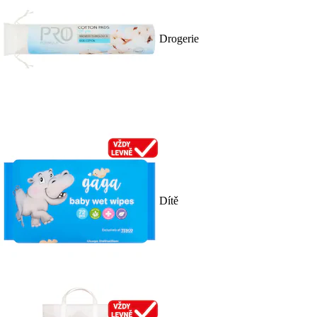
Drogerie
Dítě