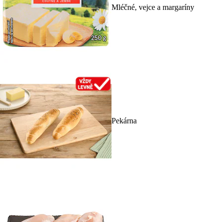
Mléčné, vejce a margaríny
Pekárna