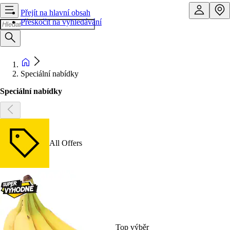
Přejít na hlavní obsah
Přeskočit na vyhledávání
Speciální nabídky
Speciální nabídky
All Offers
Top výběr