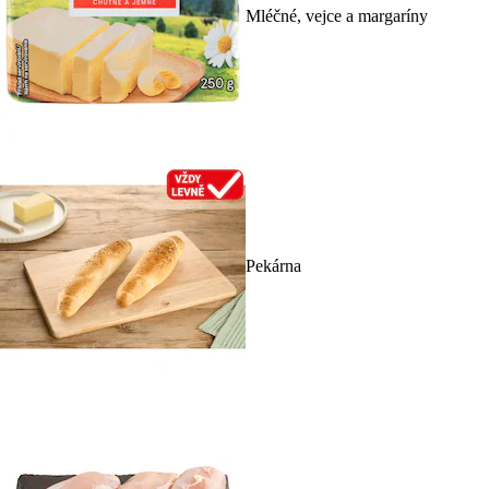
Mléčné, vejce a margaríny
Pekárna