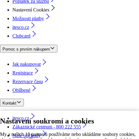
Poplatek za službu
Nastavení Cookies
Možnosti platby
itesco.cz
Clubcard
Pomoc s prvním nákupem
Jak nakupovat
Registrace
Rezervace času
Oblíbené
Kontakt
itesco.cz
Nastavení soukromí a cookies
Zákaznické centrum - 800 222 555
My a našich 18 partnerů používáme nebo ukládáme soubory cookies,
Naše obchody