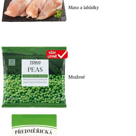
Maso a lahůdky
Mražené