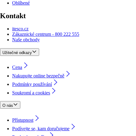
Oblíbené
Kontakt
itesco.cz
Zákaznické centrum - 800 222 555
Naše obchody
Užitečné odkazy
Cena
Nakupujte online bezpečně
Podmínky používání
Soukromí a cookies
O nás
Přístupnost
Podívejte se, kam doručujeme