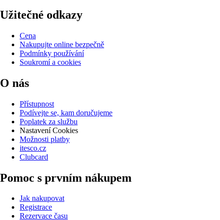
Užitečné odkazy
Cena
Nakupujte online bezpečně
Podmínky používání
Soukromí a cookies
O nás
Přístupnost
Podívejte se, kam doručujeme
Poplatek za službu
Nastavení Cookies
Možnosti platby
itesco.cz
Clubcard
Pomoc s prvním nákupem
Jak nakupovat
Registrace
Rezervace času