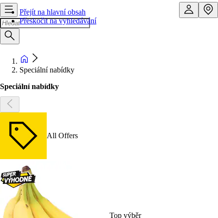
Přejít na hlavní obsah
Přeskočit na vyhledávání
Speciální nabídky
Speciální nabídky
All Offers
Top výběr