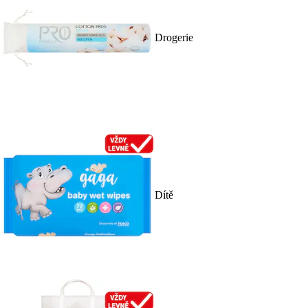
Drogerie
Dítě