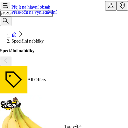
Přejít na hlavní obsah
Přeskočit na vyhledávání
Speciální nabídky
Speciální nabídky
All Offers
Top výběr