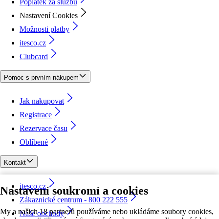
Poplatek za službu
Nastavení Cookies
Možnosti platby
itesco.cz
Clubcard
Pomoc s prvním nákupem
Jak nakupovat
Registrace
Rezervace času
Oblíbené
Kontakt
itesco.cz
Nastavení soukromí a cookies
Zákaznické centrum - 800 222 555
My a našich 18 partnerů používáme nebo ukládáme soubory cookies,
Naše obchody