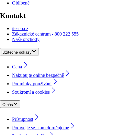
Oblíbené
Kontakt
itesco.cz
Zákaznické centrum - 800 222 555
Naše obchody
Užitečné odkazy
Cena
Nakupujte online bezpečně
Podmínky používání
Soukromí a cookies
O nás
Přístupnost
Podívejte se, kam doručujeme