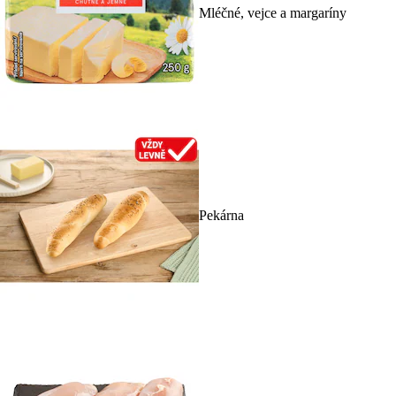
Mléčné, vejce a margaríny
Pekárna