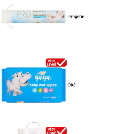
Drogerie
Dítě