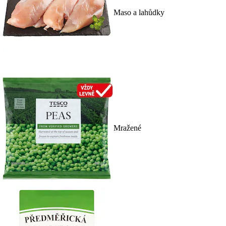
Maso a lahůdky
Mražené