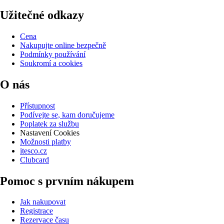
Užitečné odkazy
Cena
Nakupujte online bezpečně
Podmínky používání
Soukromí a cookies
O nás
Přístupnost
Podívejte se, kam doručujeme
Poplatek za službu
Nastavení Cookies
Možnosti platby
itesco.cz
Clubcard
Pomoc s prvním nákupem
Jak nakupovat
Registrace
Rezervace času