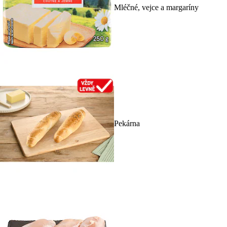
Mléčné, vejce a margaríny
Pekárna