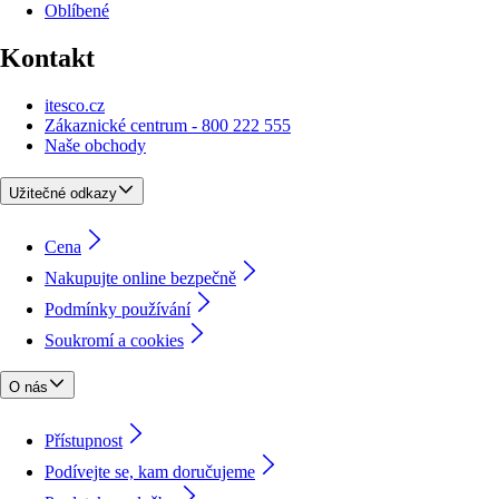
Oblíbené
Kontakt
itesco.cz
Zákaznické centrum - 800 222 555
Naše obchody
Užitečné odkazy
Cena
Nakupujte online bezpečně
Podmínky používání
Soukromí a cookies
O nás
Přístupnost
Podívejte se, kam doručujeme