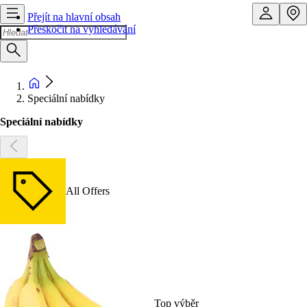
Přejít na hlavní obsah
Přeskočit na vyhledávání
Speciální nabídky
Speciální nabídky
All Offers
Top výběr