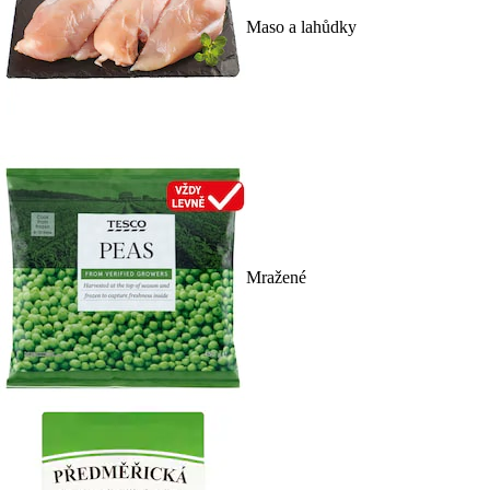
Maso a lahůdky
Mražené