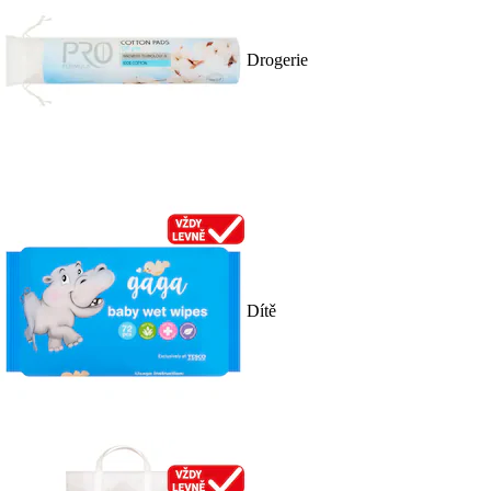
Drogerie
Dítě