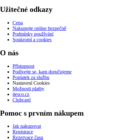
Užitečné odkazy
Cena
Nakupujte online bezpečně
Podmínky používání
Soukromí a cookies
O nás
Přístupnost
Podívejte se, kam doručujeme
Poplatek za službu
Nastavení Cookies
Možnosti platby
itesco.cz
Clubcard
Pomoc s prvním nákupem
Jak nakupovat
Registrace
Rezervace času