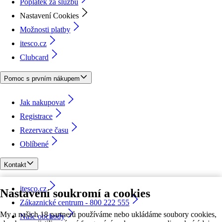
Poplatek za službu
Nastavení Cookies
Možnosti platby
itesco.cz
Clubcard
Pomoc s prvním nákupem
Jak nakupovat
Registrace
Rezervace času
Oblíbené
Kontakt
itesco.cz
Nastavení soukromí a cookies
Zákaznické centrum - 800 222 555
My a našich 18 partnerů používáme nebo ukládáme soubory cookies,
Naše obchody