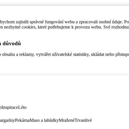
ychom zajistili správné fungování webu a zpracovali osobní údaje. P
en nezbytné cookies, které potřebujeme k provozu webu. Své rozhodnu
ch důvodů
bsahu a reklamy, vytvářet uživatelské statistiky, ukládat nebo přistup
b
Inspirace
Léto
argaríny
Pekárna
Maso a lahůdky
Mražené
Trvanlivé