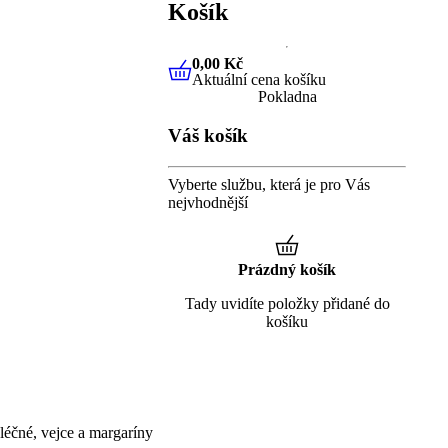
Košík
0,00 Kč
Aktuální cena košíku
0,00 Kč
Aktuální cena košíku
Pokladna
Váš košík
Vyberte službu, která je pro Vás
nejvhodnější
Prázdný košík
Tady uvidíte položky přidané do
košíku
éčné, vejce a margaríny