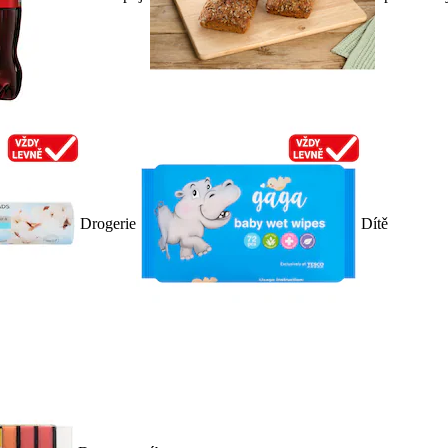
Drogerie
Dítě