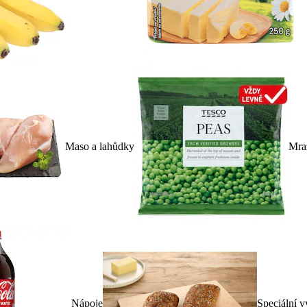
Maso a lahůdky
Mra
Nápoje
Speciální v