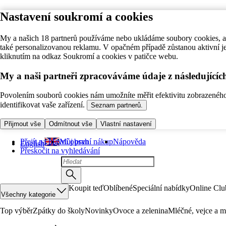
Nastavení soukromí a cookies
My a našich 18 partnerů používáme nebo ukládáme soubory cookies, ab
také personalizovanou reklamu. V opačném případě zůstanou aktivní j
kliknutím na odkaz Soukromí a cookies v patičce webu.
My a naši partneři zpracováváme údaje z následující
Povolením souborů cookies nám umožníte měřit efektivitu zobrazeného o
identifikovat vaše zařízení.
Seznam partnerů.
Přijmout vše
Odmítnout vše
Vlastní nastavení
Přejít na hlavní obsah
Můj první nákup
Nápověda
English
Přeskočit na vyhledávání
Koupit teď
Oblíbené
Speciální nabídky
Online Clu
Všechny kategorie
Top výběr
Zpátky do školy
Novinky
Ovoce a zelenina
Mléčné, vejce a m