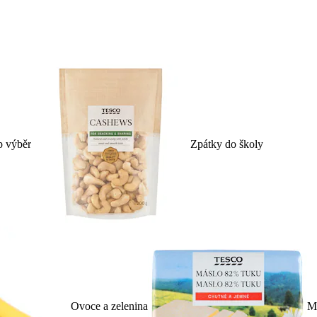
p výběr
Zpátky do školy
Ovoce a zelenina
Ml