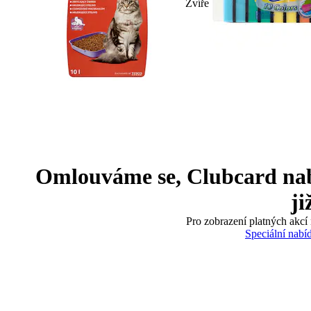
Zvíře
Omlouváme se, Clubcard nabíd
ji
Pro zobrazení platných akcí 
Speciální nabí