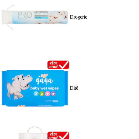
Drogerie
Dítě