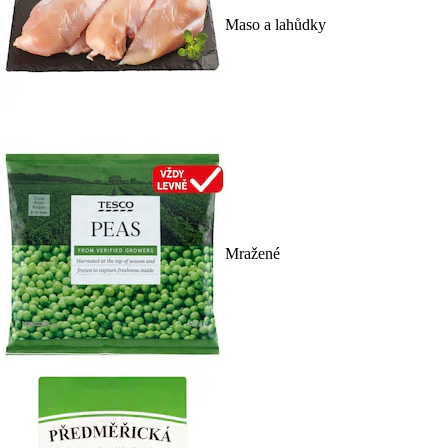
Maso a lahůdky
Mražené