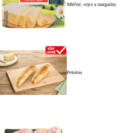
Mléčné, vejce a margaríny
Pekárna