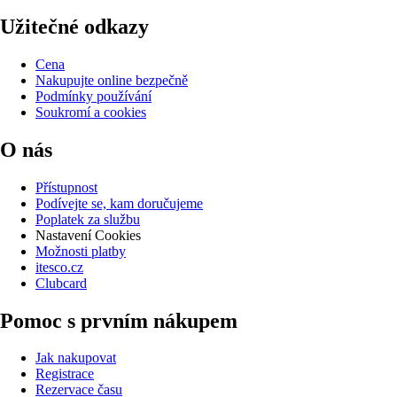
Užitečné odkazy
Cena
Nakupujte online bezpečně
Podmínky používání
Soukromí a cookies
O nás
Přístupnost
Podívejte se, kam doručujeme
Poplatek za službu
Nastavení Cookies
Možnosti platby
itesco.cz
Clubcard
Pomoc s prvním nákupem
Jak nakupovat
Registrace
Rezervace času