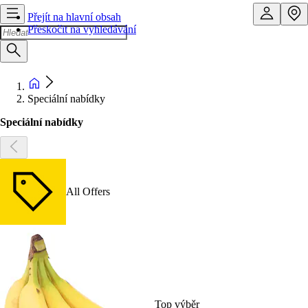
Přejít na hlavní obsah
Přeskočit na vyhledávání
Speciální nabídky
Speciální nabídky
All Offers
Top výběr