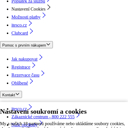
Poplatek za službu
Nastavení Cookies
Možnosti platby
itesco.cz
Clubcard
Pomoc s prvním nákupem
Jak nakupovat
Registrace
Rezervace času
Oblíbené
Kontakt
itesco.cz
Nastavení soukromí a cookies
Zákaznické centrum - 800 222 555
My a našich 18 partnerů používáme nebo ukládáme soubory cookies,
Naše obchody