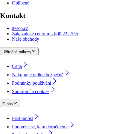
Oblíbené
Kontakt
itesco.cz
Zákaznické centrum - 800 222 555
Naše obchody
Užitečné odkazy
Cena
Nakupujte online bezpečně
Podmínky používání
Soukromí a cookies
O nás
Přístupnost
Podívejte se, kam doručujeme