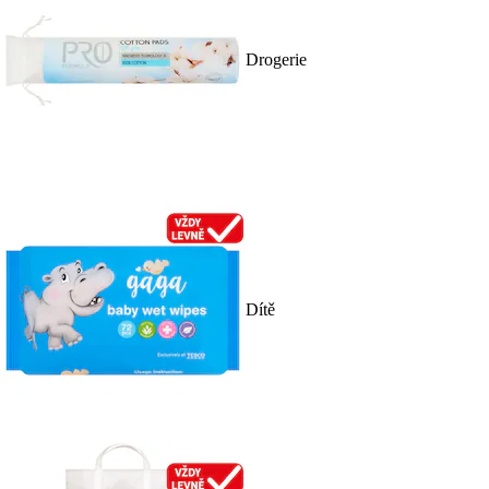
Drogerie
Dítě