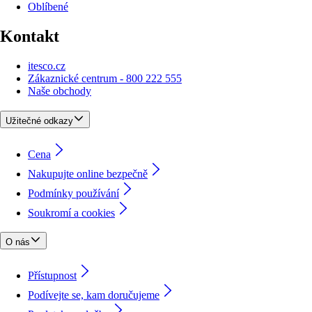
Oblíbené
Kontakt
itesco.cz
Zákaznické centrum - 800 222 555
Naše obchody
Užitečné odkazy
Cena
Nakupujte online bezpečně
Podmínky používání
Soukromí a cookies
O nás
Přístupnost
Podívejte se, kam doručujeme