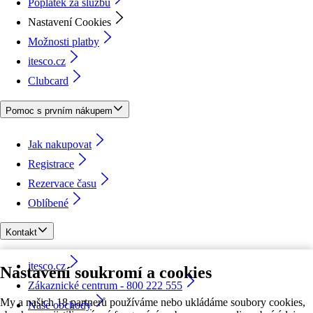
Poplatek za službu
Nastavení Cookies
Možnosti platby
itesco.cz
Clubcard
Pomoc s prvním nákupem
Jak nakupovat
Registrace
Rezervace času
Oblíbené
Kontakt
itesco.cz
Nastavení soukromí a cookies
Zákaznické centrum - 800 222 555
My a našich 18 partnerů používáme nebo ukládáme soubory cookies,
Naše obchody