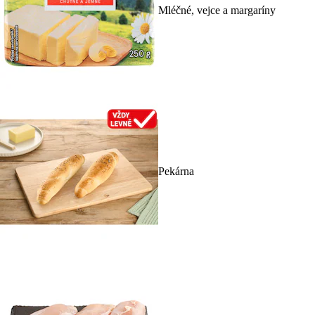
Mléčné, vejce a margaríny
Pekárna