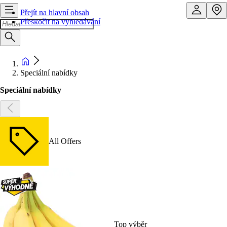
Přejít na hlavní obsah
Přeskočit na vyhledávání
Speciální nabídky
Speciální nabídky
All Offers
Top výběr