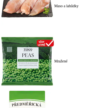
Maso a lahůdky
Mražené