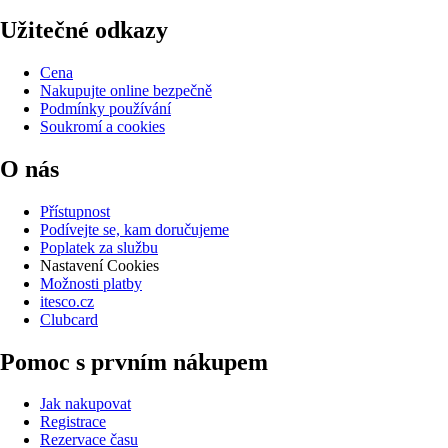
Užitečné odkazy
Cena
Nakupujte online bezpečně
Podmínky používání
Soukromí a cookies
O nás
Přístupnost
Podívejte se, kam doručujeme
Poplatek za službu
Nastavení Cookies
Možnosti platby
itesco.cz
Clubcard
Pomoc s prvním nákupem
Jak nakupovat
Registrace
Rezervace času