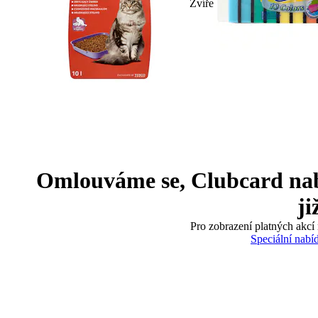
Zvíře
Omlouváme se, Clubcard nabíd
ji
Pro zobrazení platných akcí 
Speciální nabí