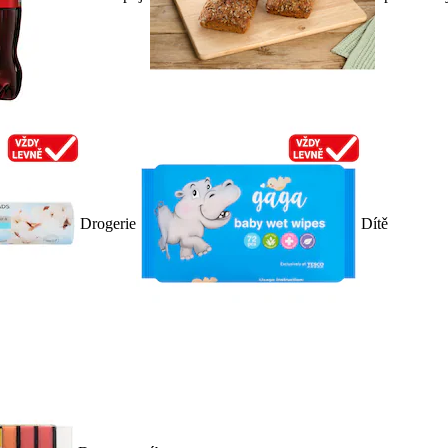
Drogerie
Dítě