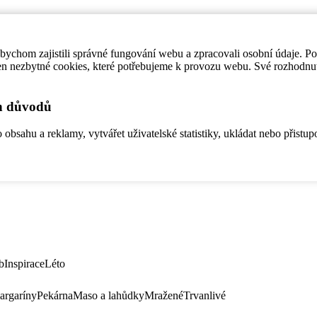
ychom zajistili správné fungování webu a zpracovali osobní údaje. P
en nezbytné cookies, které potřebujeme k provozu webu. Své rozhodnu
ch důvodů
bsahu a reklamy, vytvářet uživatelské statistiky, ukládat nebo přistup
b
Inspirace
Léto
argaríny
Pekárna
Maso a lahůdky
Mražené
Trvanlivé