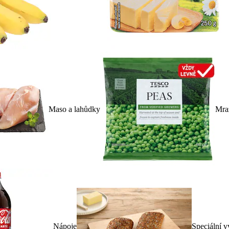
Maso a lahůdky
Mra
Nápoje
Speciální v