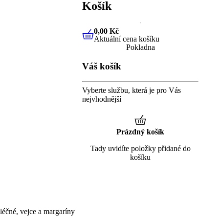
Košík
0,00 Kč
Aktuální cena košíku
0,00 Kč
Aktuální cena košíku
Pokladna
Váš košík
Vyberte službu, která je pro Vás
nejvhodnější
Prázdný košík
Tady uvidíte položky přidané do
košíku
éčné, vejce a margaríny