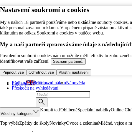
Nastavení soukromí a cookies
My a našich 18 partnerů používáme nebo ukládáme soubory cookies, ab
také personalizovanou reklamu. V opačném případě zůstanou aktivní j
kliknutím na odkaz Soukromí a cookies v patičce webu.
My a naši partneři zpracováváme údaje z následující
Povolením souborů cookies nám umožníte měřit efektivitu zobrazeného o
identifikovat vaše zařízení.
Seznam partnerů.
Přijmout vše
Odmítnout vše
Vlastní nastavení
Přejít na hlavní obsah
Můj první nákup
Nápověda
English
Přeskočit na vyhledávání
Koupit teď
Oblíbené
Speciální nabídky
Online Clu
Všechny kategorie
Top výběr
Zpátky do školy
Novinky
Ovoce a zelenina
Mléčné, vejce a m