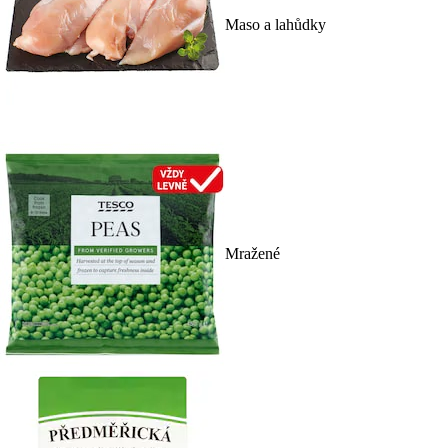
Maso a lahůdky
Mražené