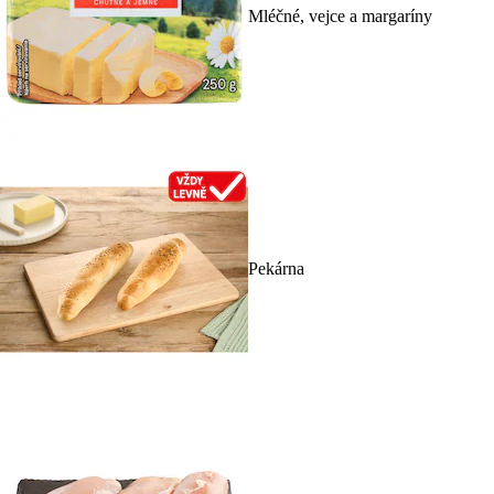
Mléčné, vejce a margaríny
Pekárna