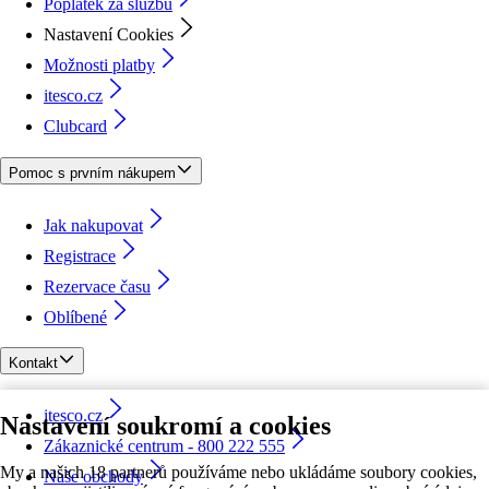
Poplatek za službu
Nastavení Cookies
Možnosti platby
itesco.cz
Clubcard
Pomoc s prvním nákupem
Jak nakupovat
Registrace
Rezervace času
Oblíbené
Kontakt
itesco.cz
Nastavení soukromí a cookies
Zákaznické centrum - 800 222 555
My a našich 18 partnerů používáme nebo ukládáme soubory cookies,
Naše obchody