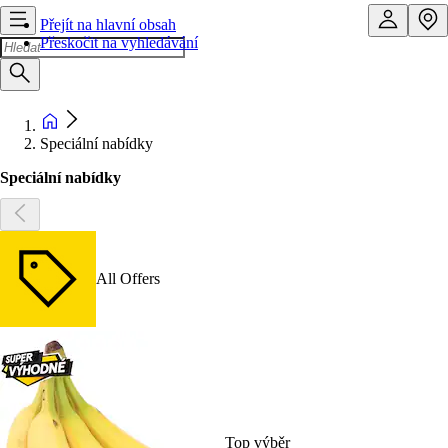
Přejít na hlavní obsah
Přeskočit na vyhledávání
Speciální nabídky
Speciální nabídky
All Offers
Top výběr