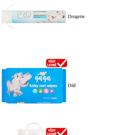
Drogerie
Dítě