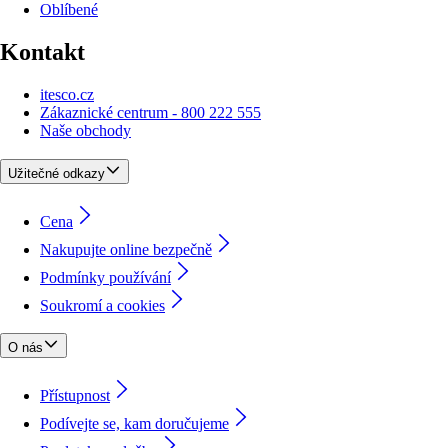
Oblíbené
Kontakt
itesco.cz
Zákaznické centrum - 800 222 555
Naše obchody
Užitečné odkazy
Cena
Nakupujte online bezpečně
Podmínky používání
Soukromí a cookies
O nás
Přístupnost
Podívejte se, kam doručujeme