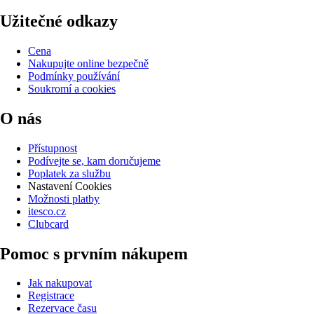
Užitečné odkazy
Cena
Nakupujte online bezpečně
Podmínky používání
Soukromí a cookies
O nás
Přístupnost
Podívejte se, kam doručujeme
Poplatek za službu
Nastavení Cookies
Možnosti platby
itesco.cz
Clubcard
Pomoc s prvním nákupem
Jak nakupovat
Registrace
Rezervace času