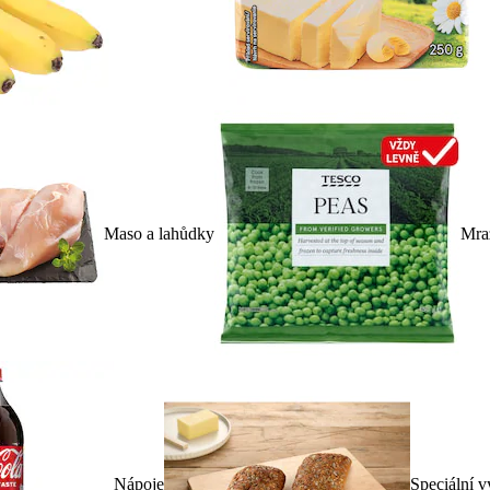
Maso a lahůdky
Mra
Nápoje
Speciální v