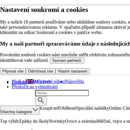
Nastavení soukromí a cookies
My a našich 18 partnerů používáme nebo ukládáme soubory cookies, ab
také personalizovanou reklamu. V opačném případě zůstanou aktivní j
kliknutím na odkaz Soukromí a cookies v patičce webu.
My a naši partneři zpracováváme údaje z následující
Povolením souborů cookies nám umožníte měřit efektivitu zobrazeného o
identifikovat vaše zařízení.
Seznam partnerů.
Přijmout vše
Odmítnout vše
Vlastní nastavení
Přejít na hlavní obsah
Můj první nákup
Nápověda
English
Přeskočit na vyhledávání
Koupit teď
Oblíbené
Speciální nabídky
Online Clu
Všechny kategorie
Top výběr
Zpátky do školy
Novinky
Ovoce a zelenina
Mléčné, vejce a m