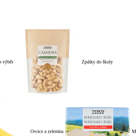
p výběr
Zpátky do školy
Ovoce a zelenina
Ml