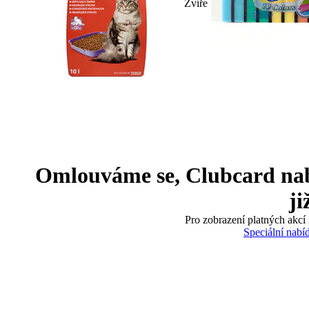
Zvíře
Omlouváme se, Clubcard nabíd
ji
Pro zobrazení platných akcí 
Speciální nabí