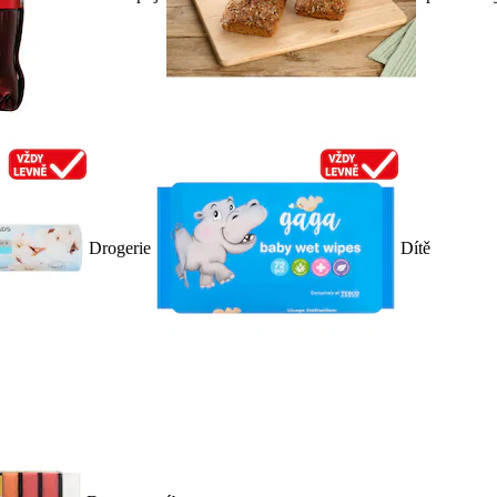
Drogerie
Dítě