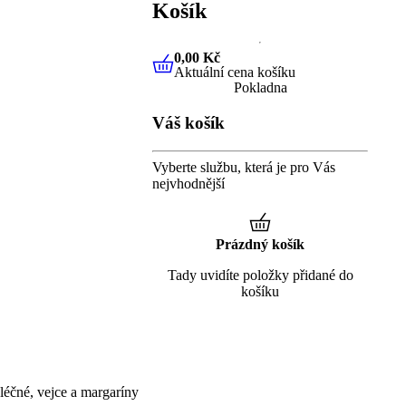
Košík
0,00 Kč
Aktuální cena košíku
0,00 Kč
Aktuální cena košíku
Pokladna
Váš košík
Vyberte službu, která je pro Vás
nejvhodnější
Prázdný košík
Tady uvidíte položky přidané do
košíku
éčné, vejce a margaríny