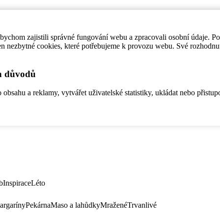
ychom zajistili správné fungování webu a zpracovali osobní údaje. P
en nezbytné cookies, které potřebujeme k provozu webu. Své rozhodnu
ch důvodů
bsahu a reklamy, vytvářet uživatelské statistiky, ukládat nebo přistup
b
Inspirace
Léto
argaríny
Pekárna
Maso a lahůdky
Mražené
Trvanlivé