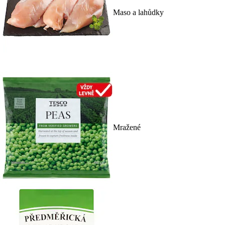
Maso a lahůdky
Mražené