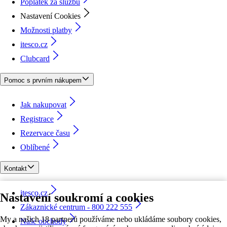
Poplatek za službu
Nastavení Cookies
Možnosti platby
itesco.cz
Clubcard
Pomoc s prvním nákupem
Jak nakupovat
Registrace
Rezervace času
Oblíbené
Kontakt
itesco.cz
Nastavení soukromí a cookies
Zákaznické centrum - 800 222 555
My a našich 18 partnerů používáme nebo ukládáme soubory cookies,
Naše obchody