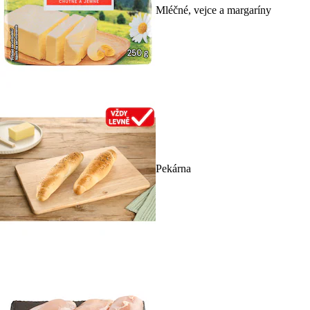
Mléčné, vejce a margaríny
Pekárna