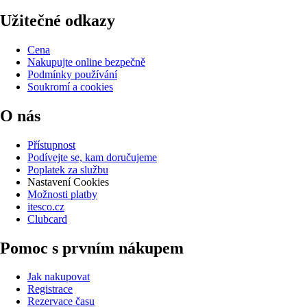
Užitečné odkazy
Cena
Nakupujte online bezpečně
Podmínky používání
Soukromí a cookies
O nás
Přístupnost
Podívejte se, kam doručujeme
Poplatek za službu
Nastavení Cookies
Možnosti platby
itesco.cz
Clubcard
Pomoc s prvním nákupem
Jak nakupovat
Registrace
Rezervace času