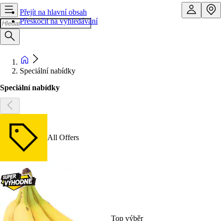
Přejít na hlavní obsah
Přeskočit na vyhledávání
Speciální nabídky
Speciální nabídky
All Offers
Top výběr