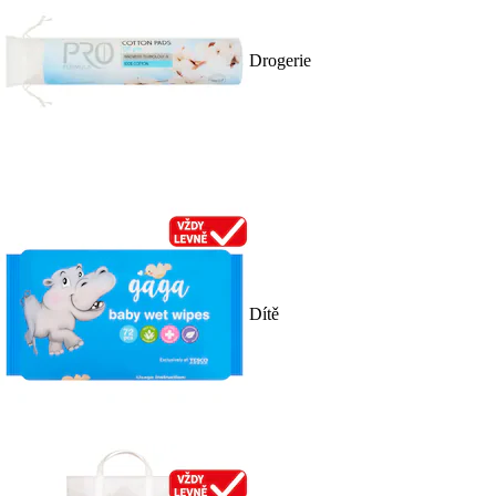
Drogerie
Dítě