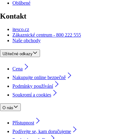
Oblíbené
Kontakt
itesco.cz
Zákaznické centrum - 800 222 555
Naše obchody
Užitečné odkazy
Cena
Nakupujte online bezpečně
Podmínky používání
Soukromí a cookies
O nás
Přístupnost
Podívejte se, kam doručujeme