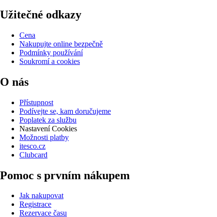
Užitečné odkazy
Cena
Nakupujte online bezpečně
Podmínky používání
Soukromí a cookies
O nás
Přístupnost
Podívejte se, kam doručujeme
Poplatek za službu
Nastavení Cookies
Možnosti platby
itesco.cz
Clubcard
Pomoc s prvním nákupem
Jak nakupovat
Registrace
Rezervace času