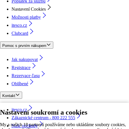
Poplatek za službu
Nastavení Cookies
Možnosti platby
itesco.cz
Clubcard
Pomoc s prvním nákupem
Jak nakupovat
Registrace
Rezervace času
Oblíbené
Kontakt
itesco.cz
Nastavení soukromí a cookies
Zákaznické centrum - 800 222 555
My a našich 18 partnerů používáme nebo ukládáme soubory cookies,
Naše obchody