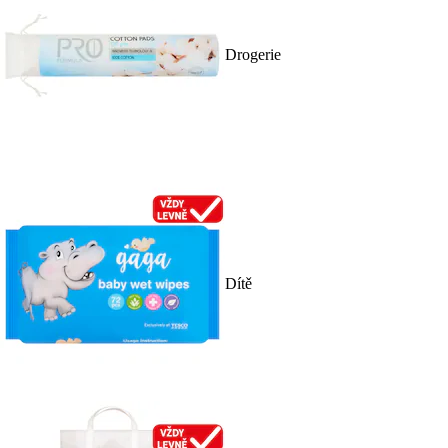
Drogerie
Dítě