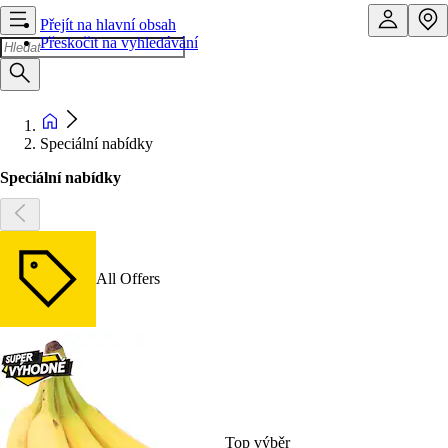
Přejít na hlavní obsah
Přeskočit na vyhledávání
Speciální nabídky
Speciální nabídky
All Offers
Top výběr