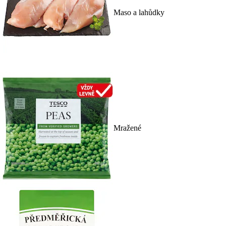
Maso a lahůdky
Mražené