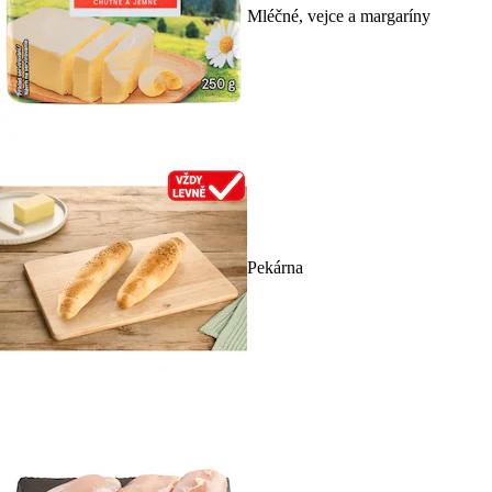
Mléčné, vejce a margaríny
Pekárna