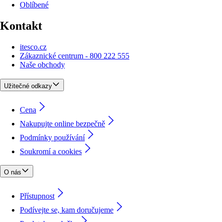
Oblíbené
Kontakt
itesco.cz
Zákaznické centrum - 800 222 555
Naše obchody
Užitečné odkazy
Cena
Nakupujte online bezpečně
Podmínky používání
Soukromí a cookies
O nás
Přístupnost
Podívejte se, kam doručujeme