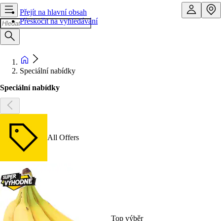
Přejít na hlavní obsah
Přeskočit na vyhledávání
Speciální nabídky
Speciální nabídky
All Offers
Top výběr