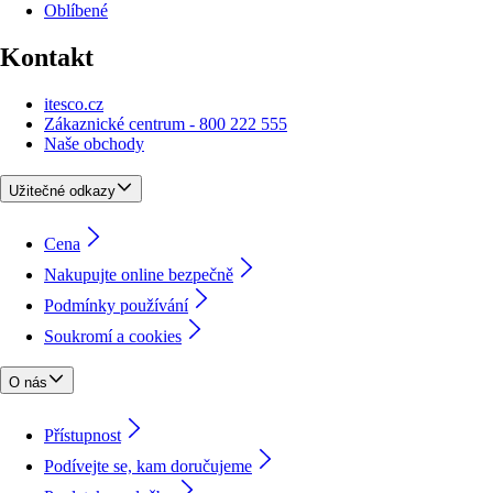
Oblíbené
Kontakt
itesco.cz
Zákaznické centrum - 800 222 555
Naše obchody
Užitečné odkazy
Cena
Nakupujte online bezpečně
Podmínky používání
Soukromí a cookies
O nás
Přístupnost
Podívejte se, kam doručujeme