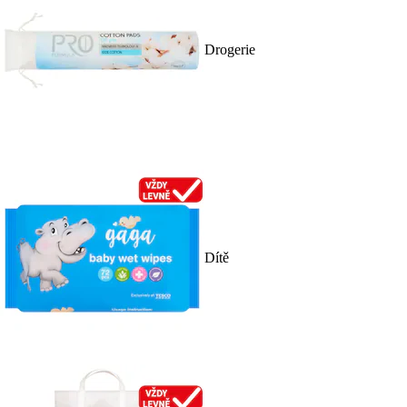
Drogerie
Dítě