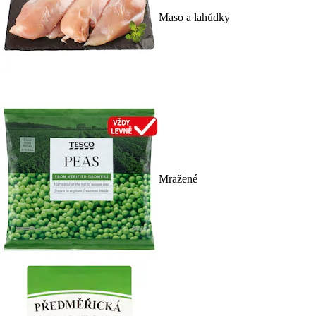
Maso a lahůdky
Mražené