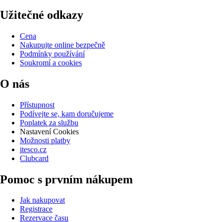
Užitečné odkazy
Cena
Nakupujte online bezpečně
Podmínky používání
Soukromí a cookies
O nás
Přístupnost
Podívejte se, kam doručujeme
Poplatek za službu
Nastavení Cookies
Možnosti platby
itesco.cz
Clubcard
Pomoc s prvním nákupem
Jak nakupovat
Registrace
Rezervace času