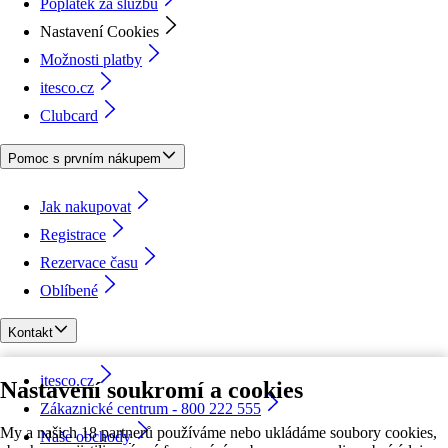
Poplatek za službu
Nastavení Cookies
Možnosti platby
itesco.cz
Clubcard
Pomoc s prvním nákupem
Jak nakupovat
Registrace
Rezervace času
Oblíbené
Kontakt
itesco.cz
Nastavení soukromí a cookies
Zákaznické centrum - 800 222 555
My a našich 18 partnerů používáme nebo ukládáme soubory cookies,
Naše obchody