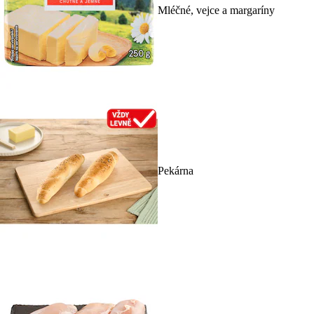
Mléčné, vejce a margaríny
Pekárna