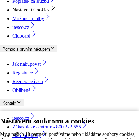
Poplatek za službu
Nastavení Cookies
Možnosti platby
itesco.cz
Clubcard
Pomoc s prvním nákupem
Jak nakupovat
Registrace
Rezervace času
Oblíbené
Kontakt
itesco.cz
Nastavení soukromí a cookies
Zákaznické centrum - 800 222 555
My a našich 18 partnerů používáme nebo ukládáme soubory cookies,
Naše obchody