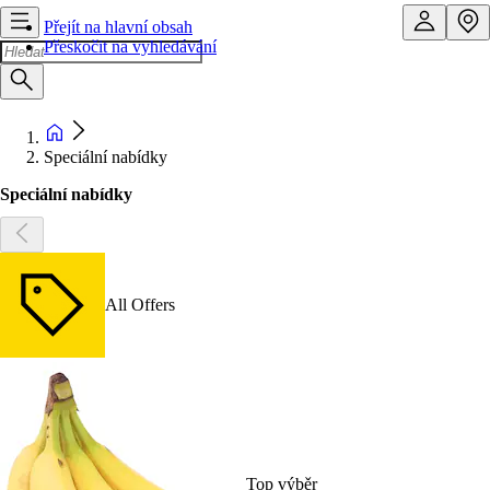
Přejít na hlavní obsah
Přeskočit na vyhledávání
Speciální nabídky
Speciální nabídky
All Offers
Top výběr