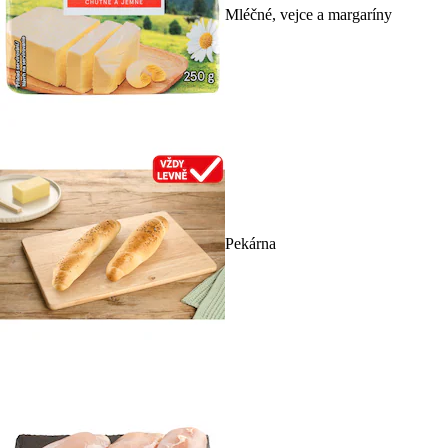
Mléčné, vejce a margaríny
Pekárna