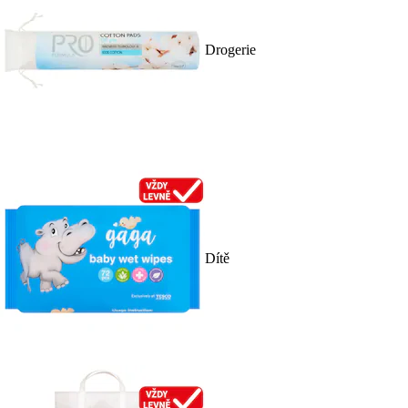
Drogerie
Dítě