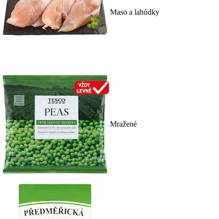
Maso a lahůdky
Mražené