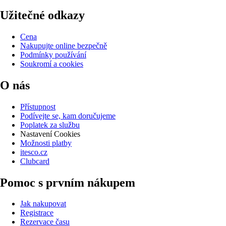
Užitečné odkazy
Cena
Nakupujte online bezpečně
Podmínky používání
Soukromí a cookies
O nás
Přístupnost
Podívejte se, kam doručujeme
Poplatek za službu
Nastavení Cookies
Možnosti platby
itesco.cz
Clubcard
Pomoc s prvním nákupem
Jak nakupovat
Registrace
Rezervace času