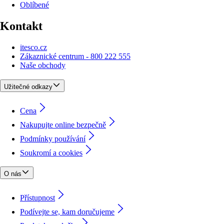
Oblíbené
Kontakt
itesco.cz
Zákaznické centrum - 800 222 555
Naše obchody
Užitečné odkazy
Cena
Nakupujte online bezpečně
Podmínky používání
Soukromí a cookies
O nás
Přístupnost
Podívejte se, kam doručujeme