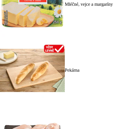
Mléčné, vejce a margaríny
Pekárna