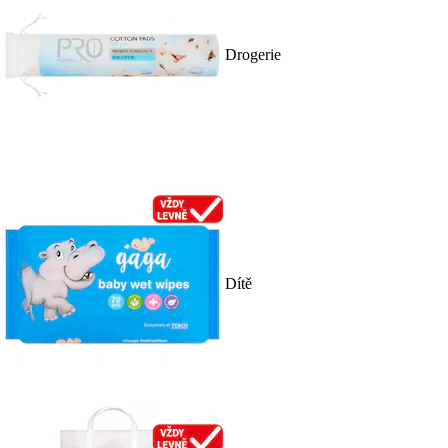
Drogerie
Dítě