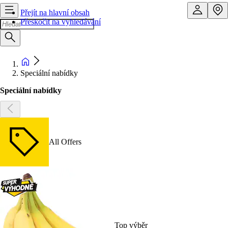
Přejít na hlavní obsah
Přeskočit na vyhledávání
Speciální nabídky
Speciální nabídky
All Offers
Top výběr