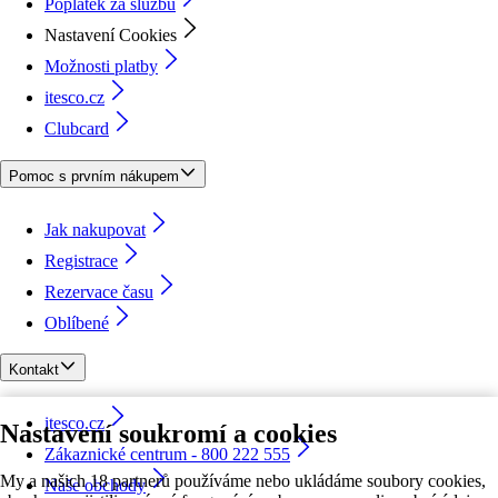
Poplatek za službu
Nastavení Cookies
Možnosti platby
itesco.cz
Clubcard
Pomoc s prvním nákupem
Jak nakupovat
Registrace
Rezervace času
Oblíbené
Kontakt
itesco.cz
Nastavení soukromí a cookies
Zákaznické centrum - 800 222 555
My a našich 18 partnerů používáme nebo ukládáme soubory cookies,
Naše obchody