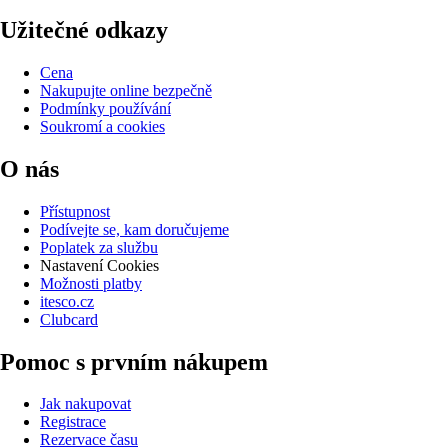
Užitečné odkazy
Cena
Nakupujte online bezpečně
Podmínky používání
Soukromí a cookies
O nás
Přístupnost
Podívejte se, kam doručujeme
Poplatek za službu
Nastavení Cookies
Možnosti platby
itesco.cz
Clubcard
Pomoc s prvním nákupem
Jak nakupovat
Registrace
Rezervace času