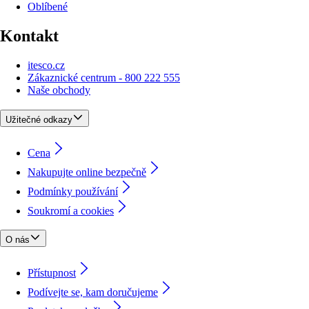
Oblíbené
Kontakt
itesco.cz
Zákaznické centrum - 800 222 555
Naše obchody
Užitečné odkazy
Cena
Nakupujte online bezpečně
Podmínky používání
Soukromí a cookies
O nás
Přístupnost
Podívejte se, kam doručujeme