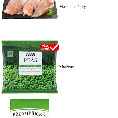
Maso a lahůdky
Mražené