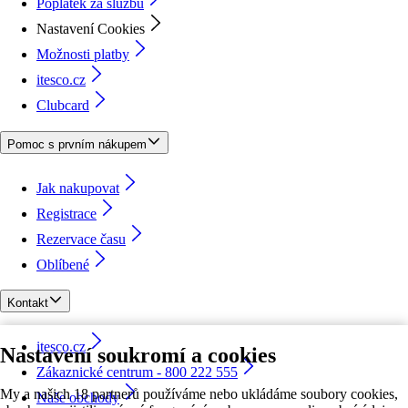
Poplatek za službu
Nastavení Cookies
Možnosti platby
itesco.cz
Clubcard
Pomoc s prvním nákupem
Jak nakupovat
Registrace
Rezervace času
Oblíbené
Kontakt
itesco.cz
Nastavení soukromí a cookies
Zákaznické centrum - 800 222 555
My a našich 18 partnerů používáme nebo ukládáme soubory cookies,
Naše obchody