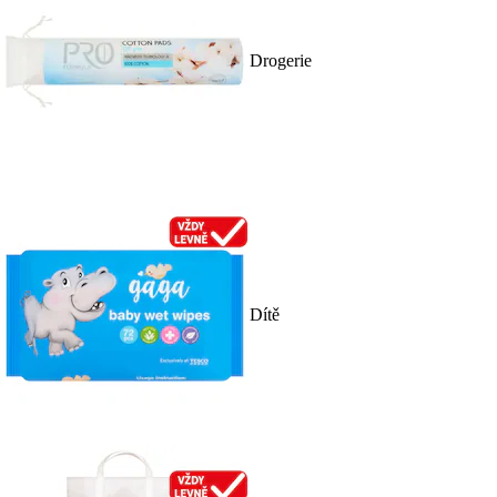
Drogerie
Dítě