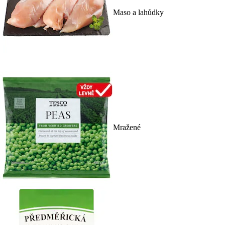
Maso a lahůdky
Mražené