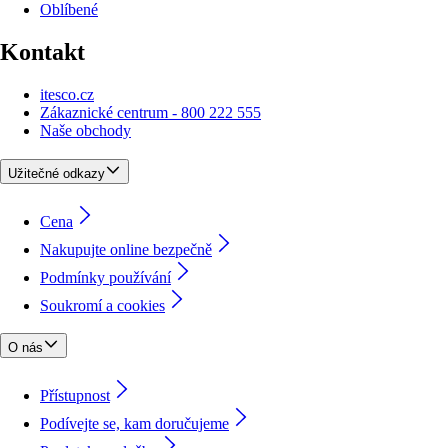
Oblíbené
Kontakt
itesco.cz
Zákaznické centrum - 800 222 555
Naše obchody
Užitečné odkazy
Cena
Nakupujte online bezpečně
Podmínky používání
Soukromí a cookies
O nás
Přístupnost
Podívejte se, kam doručujeme