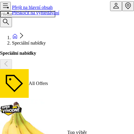
Přejít na hlavní obsah
Přeskočit na vyhledávání
Speciální nabídky
Speciální nabídky
All Offers
Top výběr