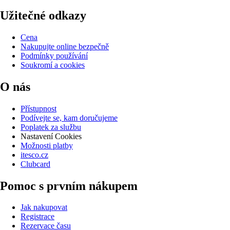
Užitečné odkazy
Cena
Nakupujte online bezpečně
Podmínky používání
Soukromí a cookies
O nás
Přístupnost
Podívejte se, kam doručujeme
Poplatek za službu
Nastavení Cookies
Možnosti platby
itesco.cz
Clubcard
Pomoc s prvním nákupem
Jak nakupovat
Registrace
Rezervace času