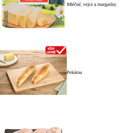
Mléčné, vejce a margaríny
Pekárna