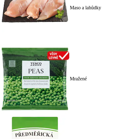
Maso a lahůdky
Mražené