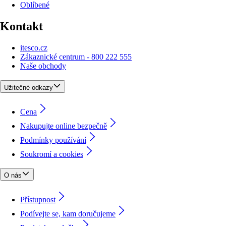
Oblíbené
Kontakt
itesco.cz
Zákaznické centrum - 800 222 555
Naše obchody
Užitečné odkazy
Cena
Nakupujte online bezpečně
Podmínky používání
Soukromí a cookies
O nás
Přístupnost
Podívejte se, kam doručujeme