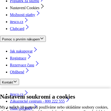
Poplatek za službu
Nastavení Cookies
Možnosti platby
itesco.cz
Clubcard
Pomoc s prvním nákupem
Jak nakupovat
Registrace
Rezervace času
Oblíbené
Kontakt
itesco.cz
Nastavení soukromí a cookies
Zákaznické centrum - 800 222 555
My a našich 18 partnerů používáme nebo ukládáme soubory cookies,
Naše obchody