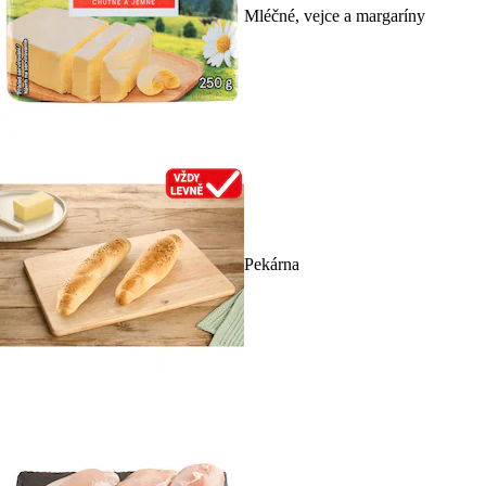
Mléčné, vejce a margaríny
Pekárna