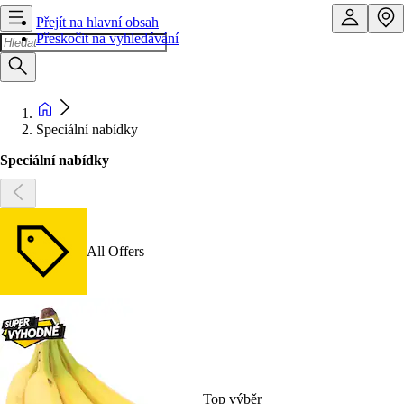
Přejít na hlavní obsah
Přeskočit na vyhledávání
Speciální nabídky
Speciální nabídky
All Offers
Top výběr