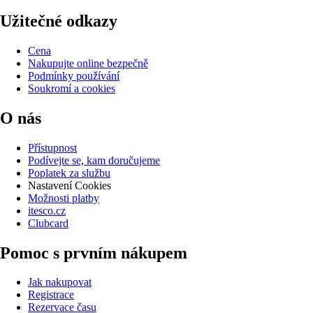
Užitečné odkazy
Cena
Nakupujte online bezpečně
Podmínky používání
Soukromí a cookies
O nás
Přístupnost
Podívejte se, kam doručujeme
Poplatek za službu
Nastavení Cookies
Možnosti platby
itesco.cz
Clubcard
Pomoc s prvním nákupem
Jak nakupovat
Registrace
Rezervace času