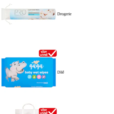
Drogerie
Dítě