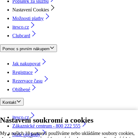
Poplatek za službu
Nastavení Cookies
Možnosti platby
itesco.cz
Clubcard
Pomoc s prvním nákupem
Jak nakupovat
Registrace
Rezervace času
Oblíbené
Kontakt
itesco.cz
Nastavení soukromí a cookies
Zákaznické centrum - 800 222 555
My a našich 18 partnerů používáme nebo ukládáme soubory cookies,
Naše obchody