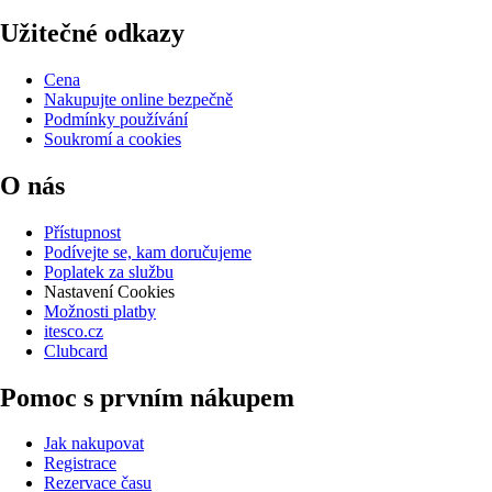
Užitečné odkazy
Cena
Nakupujte online bezpečně
Podmínky používání
Soukromí a cookies
O nás
Přístupnost
Podívejte se, kam doručujeme
Poplatek za službu
Nastavení Cookies
Možnosti platby
itesco.cz
Clubcard
Pomoc s prvním nákupem
Jak nakupovat
Registrace
Rezervace času