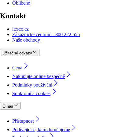
Oblíbené
Kontakt
itesco.cz
Zákaznické centrum - 800 222 555
Naše obchody
Užitečné odkazy
Cena
Nakupujte online bezpečně
Podmínky používání
Soukromí a cookies
O nás
Přístupnost
Podívejte se, kam doručujeme