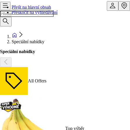
Přejít na hlavní obsah
Přeskočit na vyhledávání
Speciální nabídky
Speciální nabídky
All Offers
Top výběr