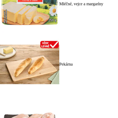
Mléčné, vejce a margaríny
Pekárna