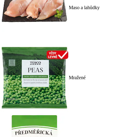
Maso a lahůdky
Mražené