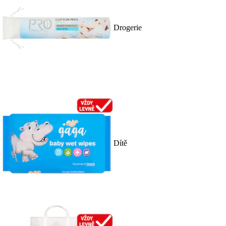
Drogerie
Dítě