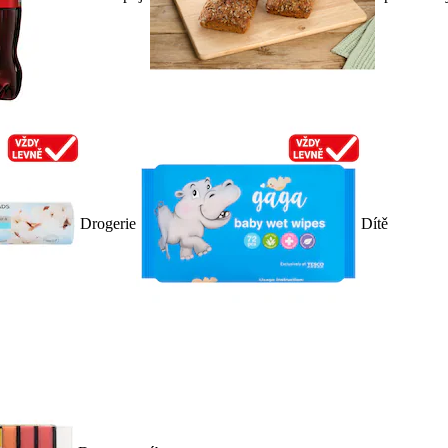
Drogerie
Dítě