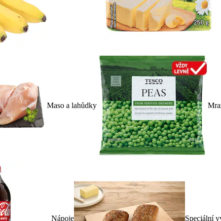
Maso a lahůdky
Mra
Nápoje
Speciální v