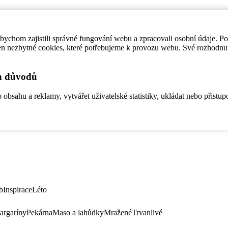
ychom zajistili správné fungování webu a zpracovali osobní údaje. P
en nezbytné cookies, které potřebujeme k provozu webu. Své rozhodnu
ch důvodů
bsahu a reklamy, vytvářet uživatelské statistiky, ukládat nebo přistup
b
Inspirace
Léto
argaríny
Pekárna
Maso a lahůdky
Mražené
Trvanlivé