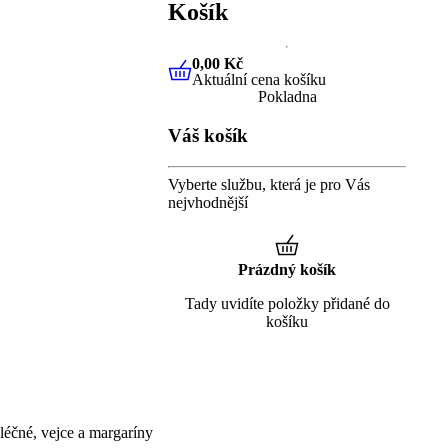
Košík
0,00 Kč
Aktuální cena košíku
0,00 Kč
Aktuální cena košíku
Pokladna
Váš košík
Vyberte službu, která je pro Vás
nejvhodnější
Prázdný košík
Tady uvidíte položky přidané do
košíku
éčné, vejce a margaríny