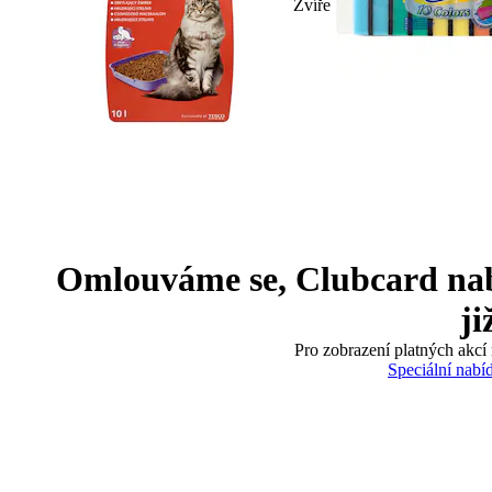
Zvíře
Omlouváme se, Clubcard nabíd
ji
Pro zobrazení platných akcí 
Speciální nabí