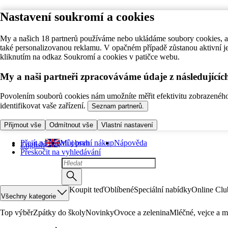
Nastavení soukromí a cookies
My a našich 18 partnerů používáme nebo ukládáme soubory cookies, ab
také personalizovanou reklamu. V opačném případě zůstanou aktivní j
kliknutím na odkaz Soukromí a cookies v patičce webu.
My a naši partneři zpracováváme údaje z následující
Povolením souborů cookies nám umožníte měřit efektivitu zobrazeného o
identifikovat vaše zařízení.
Seznam partnerů.
Přijmout vše
Odmítnout vše
Vlastní nastavení
Přejít na hlavní obsah
Můj první nákup
Nápověda
English
Přeskočit na vyhledávání
Koupit teď
Oblíbené
Speciální nabídky
Online Clu
Všechny kategorie
Top výběr
Zpátky do školy
Novinky
Ovoce a zelenina
Mléčné, vejce a m