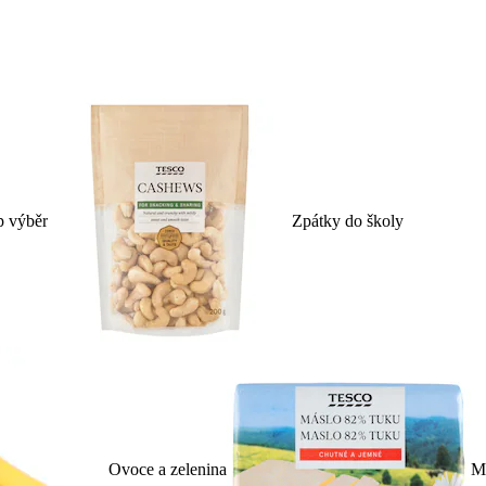
p výběr
Zpátky do školy
Ovoce a zelenina
Ml