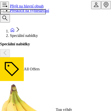
Přejít na hlavní obsah
Přeskočit na vyhledávání
Speciální nabídky
Speciální nabídky
All Offers
Top výběr