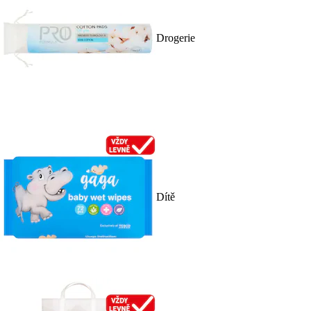
Drogerie
Dítě