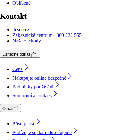
Oblíbené
Kontakt
itesco.cz
Zákaznické centrum - 800 222 555
Naše obchody
Užitečné odkazy
Cena
Nakupujte online bezpečně
Podmínky používání
Soukromí a cookies
O nás
Přístupnost
Podívejte se, kam doručujeme