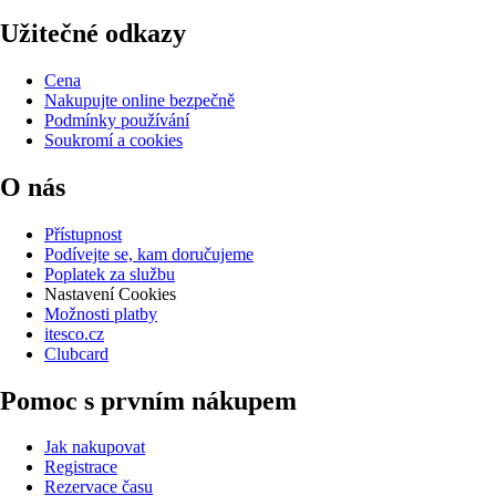
Užitečné odkazy
Cena
Nakupujte online bezpečně
Podmínky používání
Soukromí a cookies
O nás
Přístupnost
Podívejte se, kam doručujeme
Poplatek za službu
Nastavení Cookies
Možnosti platby
itesco.cz
Clubcard
Pomoc s prvním nákupem
Jak nakupovat
Registrace
Rezervace času