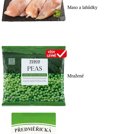
Maso a lahůdky
Mražené