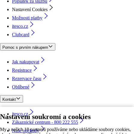
Poplatek za službu
Nastavení Cookies
Možnosti platby
itesco.cz
Clubcard
Pomoc s prvním nákupem
Jak nakupovat
Registrace
Rezervace času
Oblíbené
Kontakt
itesco.cz
Nastavení soukromí a cookies
Zákaznické centrum - 800 222 555
My a našich 18 partnerů používáme nebo ukládáme soubory cookies,
Naše obchody