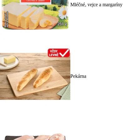
Mléčné, vejce a margaríny
Pekárna