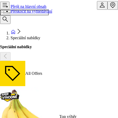
Přejít na hlavní obsah
Přeskočit na vyhledávání
Speciální nabídky
Speciální nabídky
All Offers
Top výběr