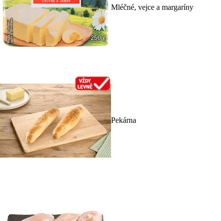
Mléčné, vejce a margaríny
Pekárna