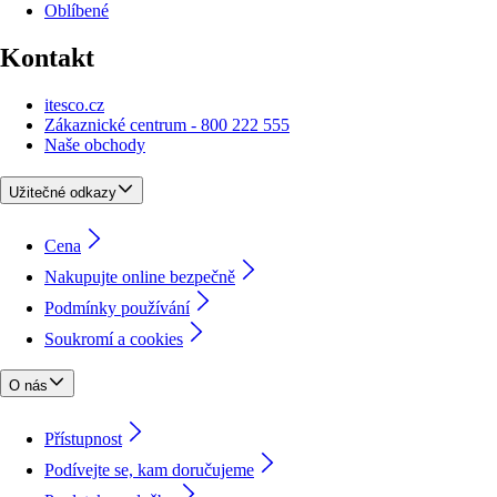
Oblíbené
Kontakt
itesco.cz
Zákaznické centrum - 800 222 555
Naše obchody
Užitečné odkazy
Cena
Nakupujte online bezpečně
Podmínky používání
Soukromí a cookies
O nás
Přístupnost
Podívejte se, kam doručujeme