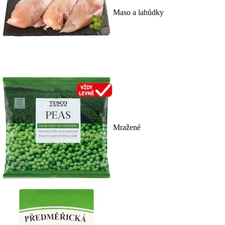
Maso a lahůdky
Mražené