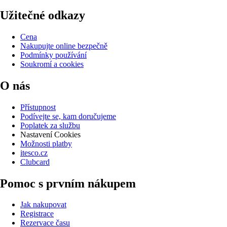
Užitečné odkazy
Cena
Nakupujte online bezpečně
Podmínky používání
Soukromí a cookies
O nás
Přístupnost
Podívejte se, kam doručujeme
Poplatek za službu
Nastavení Cookies
Možnosti platby
itesco.cz
Clubcard
Pomoc s prvním nákupem
Jak nakupovat
Registrace
Rezervace času