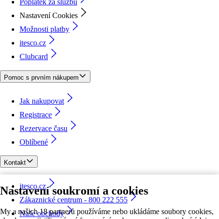
Poplatek za službu
Nastavení Cookies
Možnosti platby
itesco.cz
Clubcard
Pomoc s prvním nákupem
Jak nakupovat
Registrace
Rezervace času
Oblíbené
Kontakt
itesco.cz
Nastavení soukromí a cookies
Zákaznické centrum - 800 222 555
My a našich 18 partnerů používáme nebo ukládáme soubory cookies,
Naše obchody