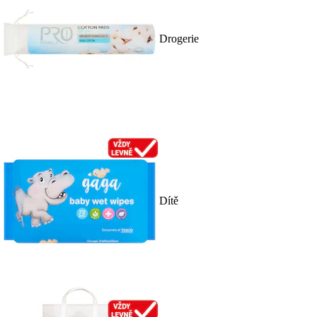
Drogerie
Dítě