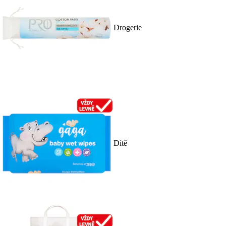
Drogerie
Dítě