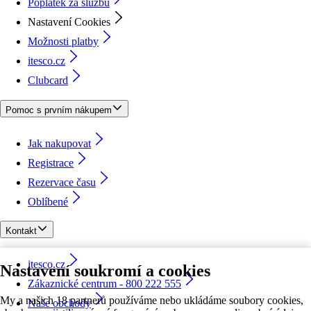
Poplatek za službu
Nastavení Cookies
Možnosti platby
itesco.cz
Clubcard
Pomoc s prvním nákupem
Jak nakupovat
Registrace
Rezervace času
Oblíbené
Kontakt
itesco.cz
Nastavení soukromí a cookies
Zákaznické centrum - 800 222 555
My a našich 18 partnerů používáme nebo ukládáme soubory cookies,
Naše obchody