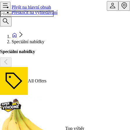
Přejít na hlavní obsah
Přeskočit na vyhledávání
Speciální nabídky
Speciální nabídky
All Offers
Top výběr