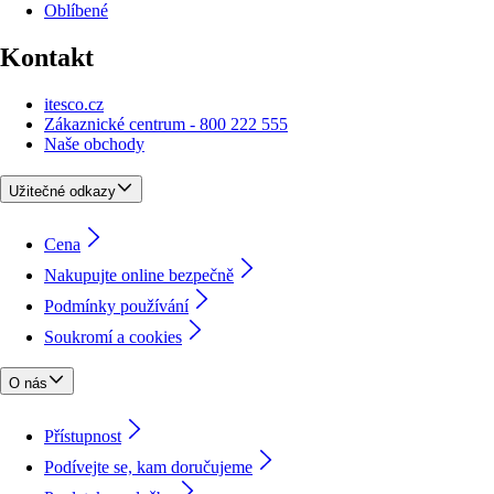
Oblíbené
Kontakt
itesco.cz
Zákaznické centrum - 800 222 555
Naše obchody
Užitečné odkazy
Cena
Nakupujte online bezpečně
Podmínky používání
Soukromí a cookies
O nás
Přístupnost
Podívejte se, kam doručujeme