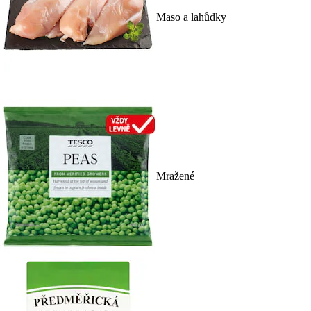
Maso a lahůdky
Mražené