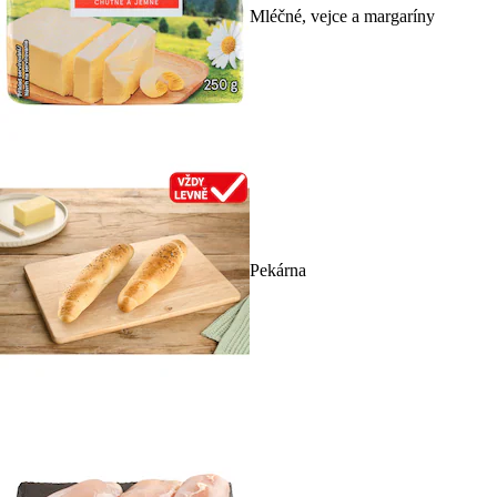
Mléčné, vejce a margaríny
Pekárna