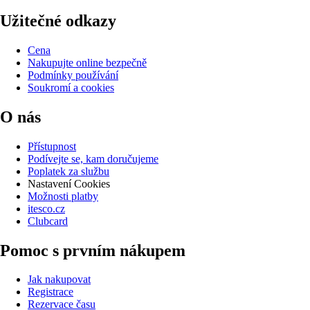
Užitečné odkazy
Cena
Nakupujte online bezpečně
Podmínky používání
Soukromí a cookies
O nás
Přístupnost
Podívejte se, kam doručujeme
Poplatek za službu
Nastavení Cookies
Možnosti platby
itesco.cz
Clubcard
Pomoc s prvním nákupem
Jak nakupovat
Registrace
Rezervace času