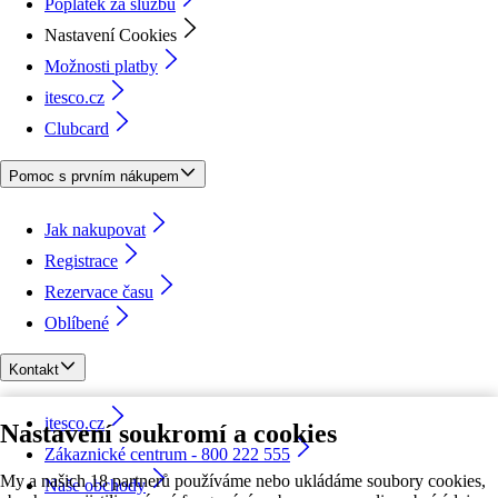
Poplatek za službu
Nastavení Cookies
Možnosti platby
itesco.cz
Clubcard
Pomoc s prvním nákupem
Jak nakupovat
Registrace
Rezervace času
Oblíbené
Kontakt
itesco.cz
Nastavení soukromí a cookies
Zákaznické centrum - 800 222 555
My a našich 18 partnerů používáme nebo ukládáme soubory cookies,
Naše obchody