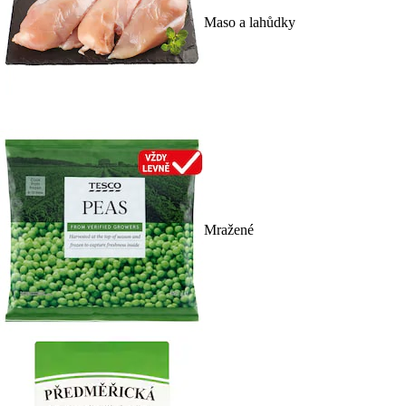
Maso a lahůdky
Mražené