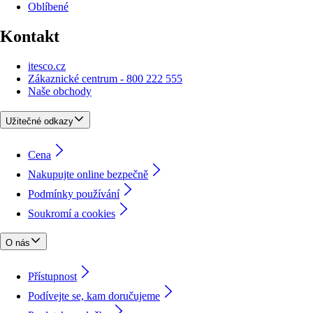
Oblíbené
Kontakt
itesco.cz
Zákaznické centrum - 800 222 555
Naše obchody
Užitečné odkazy
Cena
Nakupujte online bezpečně
Podmínky používání
Soukromí a cookies
O nás
Přístupnost
Podívejte se, kam doručujeme