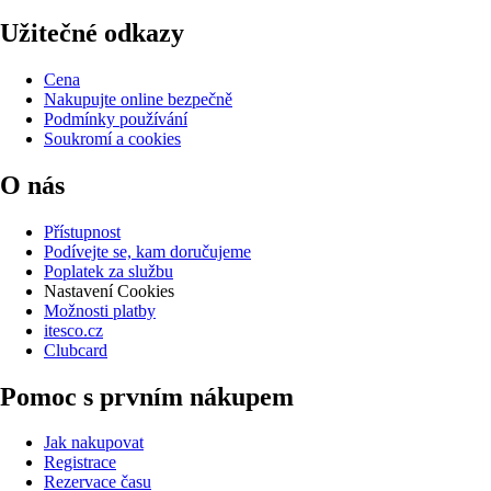
Užitečné odkazy
Cena
Nakupujte online bezpečně
Podmínky používání
Soukromí a cookies
O nás
Přístupnost
Podívejte se, kam doručujeme
Poplatek za službu
Nastavení Cookies
Možnosti platby
itesco.cz
Clubcard
Pomoc s prvním nákupem
Jak nakupovat
Registrace
Rezervace času