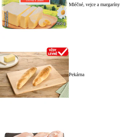
Mléčné, vejce a margaríny
Pekárna