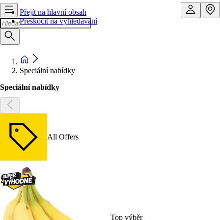
Přejít na hlavní obsah
Přeskočit na vyhledávání
Speciální nabídky
Speciální nabídky
All Offers
Top výběr