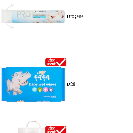
Drogerie
Dítě