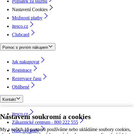
Poplatek za službu
Nastavení Cookies
Možnosti platby
itesco.cz
Clubcard
Pomoc s prvním nákupem
Jak nakupovat
Registrace
Rezervace času
Oblíbené
Kontakt
itesco.cz
Nastavení soukromí a cookies
Zákaznické centrum - 800 222 555
My a našich 18 partnerů používáme nebo ukládáme soubory cookies,
Naše obchody