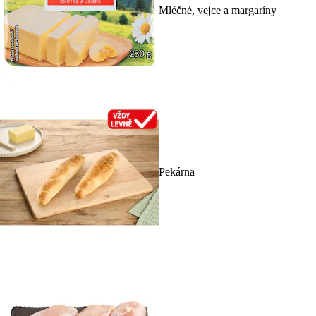
Mléčné, vejce a margaríny
Pekárna