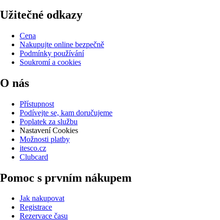
Užitečné odkazy
Cena
Nakupujte online bezpečně
Podmínky používání
Soukromí a cookies
O nás
Přístupnost
Podívejte se, kam doručujeme
Poplatek za službu
Nastavení Cookies
Možnosti platby
itesco.cz
Clubcard
Pomoc s prvním nákupem
Jak nakupovat
Registrace
Rezervace času