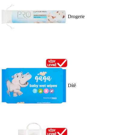
Drogerie
Dítě