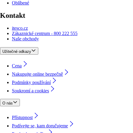
Oblíbené
Kontakt
itesco.cz
Zákaznické centrum - 800 222 555
Naše obchody
Užitečné odkazy
Cena
Nakupujte online bezpečně
Podmínky používání
Soukromí a cookies
O nás
Přístupnost
Podívejte se, kam doručujeme