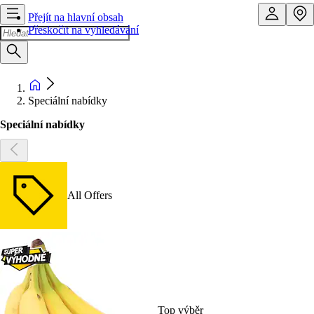
Přejít na hlavní obsah
Přeskočit na vyhledávání
Speciální nabídky
Speciální nabídky
All Offers
Top výběr