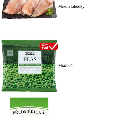
Maso a lahůdky
Mražené