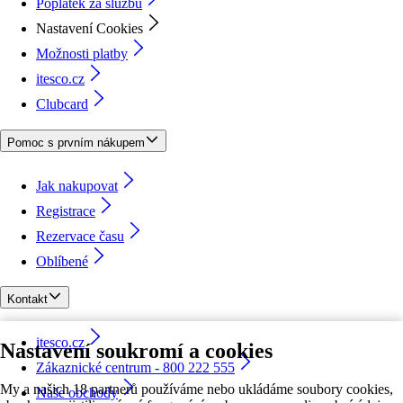
Poplatek za službu
Nastavení Cookies
Možnosti platby
itesco.cz
Clubcard
Pomoc s prvním nákupem
Jak nakupovat
Registrace
Rezervace času
Oblíbené
Kontakt
itesco.cz
Nastavení soukromí a cookies
Zákaznické centrum - 800 222 555
My a našich 18 partnerů používáme nebo ukládáme soubory cookies,
Naše obchody