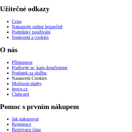
Užitečné odkazy
Cena
Nakupujte online bezpečně
Podmínky používání
Soukromí a cookies
O nás
Přístupnost
Podívejte se, kam doručujeme
Poplatek za službu
Nastavení Cookies
Možnosti platby
itesco.cz
Clubcard
Pomoc s prvním nákupem
Jak nakupovat
Registrace
Rezervace času