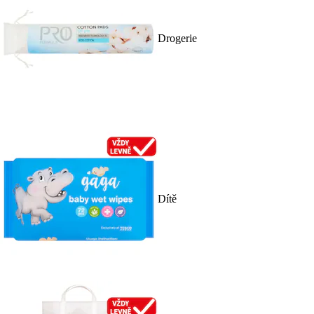
Drogerie
Dítě