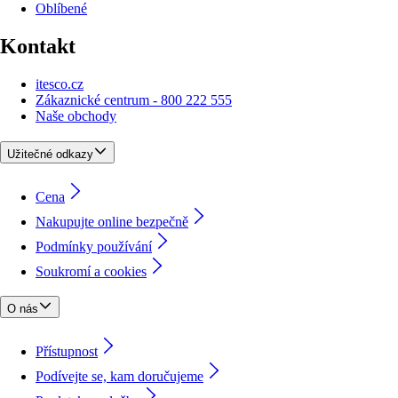
Oblíbené
Kontakt
itesco.cz
Zákaznické centrum - 800 222 555
Naše obchody
Užitečné odkazy
Cena
Nakupujte online bezpečně
Podmínky používání
Soukromí a cookies
O nás
Přístupnost
Podívejte se, kam doručujeme