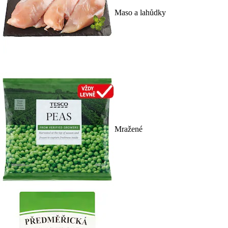
Maso a lahůdky
Mražené