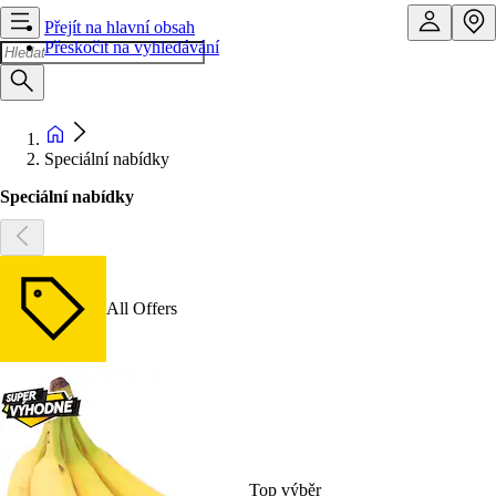
Přejít na hlavní obsah
Přeskočit na vyhledávání
Speciální nabídky
Speciální nabídky
All Offers
Top výběr