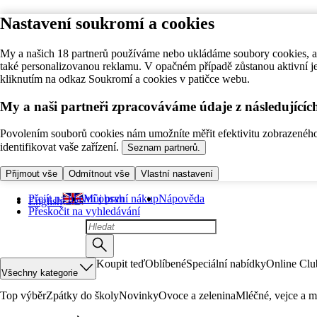
Nastavení soukromí a cookies
My a našich 18 partnerů používáme nebo ukládáme soubory cookies, ab
také personalizovanou reklamu. V opačném případě zůstanou aktivní j
kliknutím na odkaz Soukromí a cookies v patičce webu.
My a naši partneři zpracováváme údaje z následující
Povolením souborů cookies nám umožníte měřit efektivitu zobrazeného o
identifikovat vaše zařízení.
Seznam partnerů.
Přijmout vše
Odmítnout vše
Vlastní nastavení
Přejít na hlavní obsah
Můj první nákup
Nápověda
English
Přeskočit na vyhledávání
Koupit teď
Oblíbené
Speciální nabídky
Online Clu
Všechny kategorie
Top výběr
Zpátky do školy
Novinky
Ovoce a zelenina
Mléčné, vejce a m