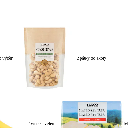
p výběr
Zpátky do školy
Ovoce a zelenina
Ml