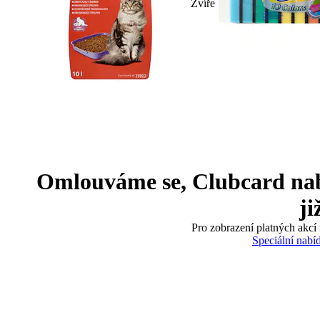
Zvíře
Omlouváme se, Clubcard nabíd
ji
Pro zobrazení platných akcí 
Speciální nabí