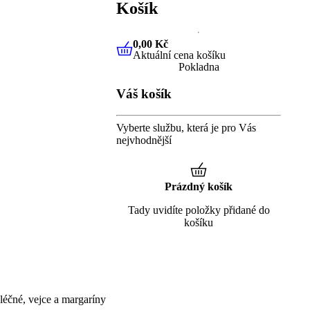
Košík
0,00 Kč
Aktuální cena košíku
0,00 Kč
Aktuální cena košíku
Pokladna
Váš košík
Vyberte službu, která je pro Vás
nejvhodnější
Prázdný košík
Tady uvidíte položky přidané do
košíku
éčné, vejce a margaríny