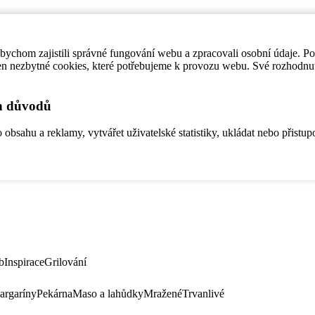
ychom zajistili správné fungování webu a zpracovali osobní údaje. P
en nezbytné cookies, které potřebujeme k provozu webu. Své rozhodnu
ch důvodů
bsahu a reklamy, vytvářet uživatelské statistiky, ukládat nebo přistup
b
Inspirace
Grilování
argaríny
Pekárna
Maso a lahůdky
Mražené
Trvanlivé