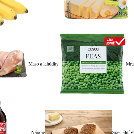
Maso a lahůdky
Mra
Nápoje
Speciální v