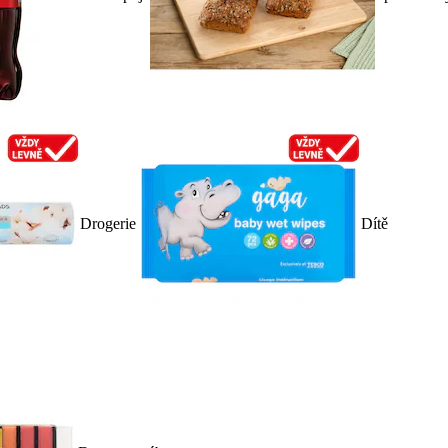
Drogerie
Dítě