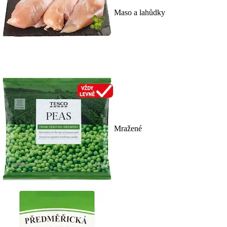
Maso a lahůdky
Mražené