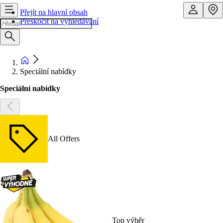
Přejít na hlavní obsah
Přeskočit na vyhledávání
Speciální nabídky
Speciální nabídky
All Offers
Top výběr