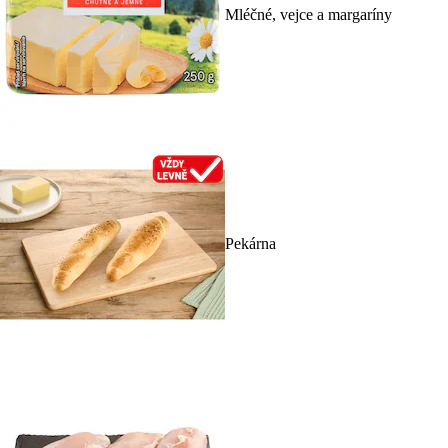
Mléčné, vejce a margaríny
Pekárna