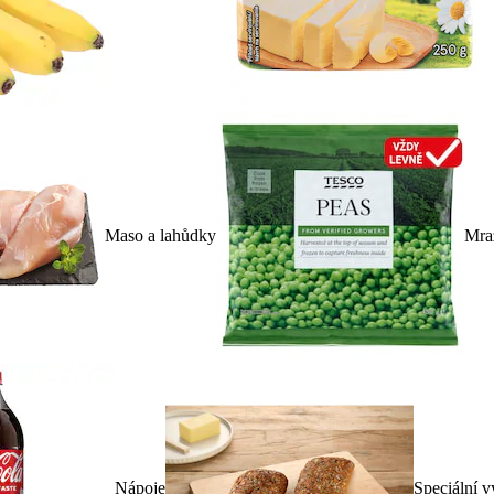
Maso a lahůdky
Mra
Nápoje
Speciální v