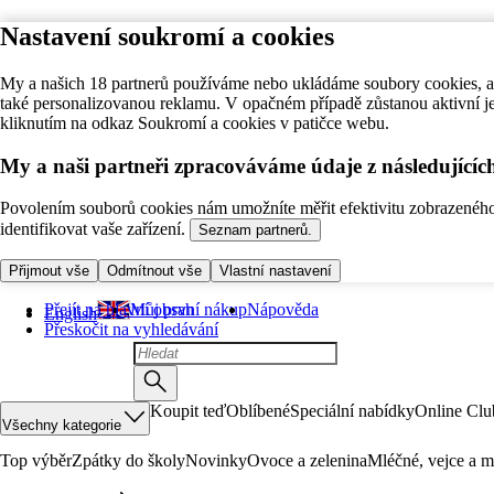
Nastavení soukromí a cookies
My a našich 18 partnerů používáme nebo ukládáme soubory cookies, ab
také personalizovanou reklamu. V opačném případě zůstanou aktivní j
kliknutím na odkaz Soukromí a cookies v patičce webu.
My a naši partneři zpracováváme údaje z následující
Povolením souborů cookies nám umožníte měřit efektivitu zobrazeného o
identifikovat vaše zařízení.
Seznam partnerů.
Přijmout vše
Odmítnout vše
Vlastní nastavení
Přejít na hlavní obsah
Můj první nákup
Nápověda
English
Přeskočit na vyhledávání
Koupit teď
Oblíbené
Speciální nabídky
Online Clu
Všechny kategorie
Top výběr
Zpátky do školy
Novinky
Ovoce a zelenina
Mléčné, vejce a m