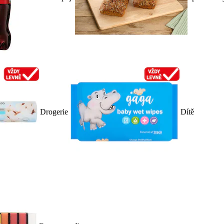
Drogerie
Dítě