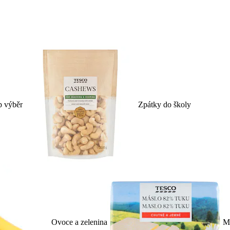
p výběr
Zpátky do školy
Ovoce a zelenina
Ml