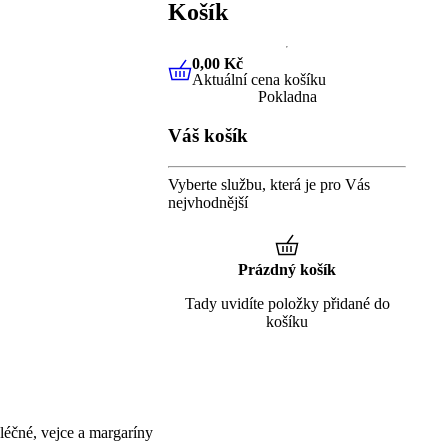
Košík
0,00 Kč
Aktuální cena košíku
0,00 Kč
Aktuální cena košíku
Pokladna
Váš košík
Vyberte službu, která je pro Vás
nejvhodnější
Prázdný košík
Tady uvidíte položky přidané do
košíku
éčné, vejce a margaríny