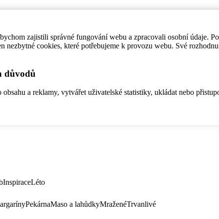
ychom zajistili správné fungování webu a zpracovali osobní údaje. P
en nezbytné cookies, které potřebujeme k provozu webu. Své rozhodnu
ch důvodů
bsahu a reklamy, vytvářet uživatelské statistiky, ukládat nebo přistup
b
Inspirace
Léto
argaríny
Pekárna
Maso a lahůdky
Mražené
Trvanlivé