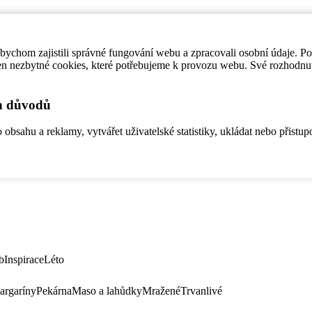
ychom zajistili správné fungování webu a zpracovali osobní údaje. P
en nezbytné cookies, které potřebujeme k provozu webu. Své rozhodnu
ch důvodů
bsahu a reklamy, vytvářet uživatelské statistiky, ukládat nebo přistup
b
Inspirace
Léto
argaríny
Pekárna
Maso a lahůdky
Mražené
Trvanlivé