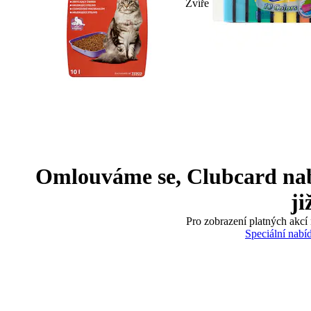
Zvíře
Omlouváme se, Clubcard nabíd
ji
Pro zobrazení platných akcí 
Speciální nabí