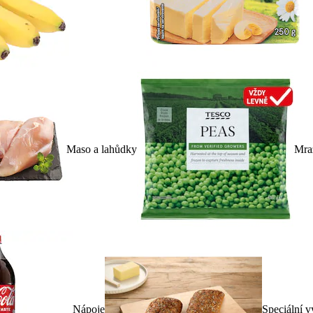
Maso a lahůdky
Mra
Nápoje
Speciální v