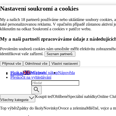
Nastavení soukromí a cookies
My a našich 18 partnerů používáme nebo ukládáme soubory cookies, ab
také personalizovanou reklamu. V opačném případě zůstanou aktivní j
kliknutím na odkaz Soukromí a cookies v patičce webu.
My a naši partneři zpracováváme údaje z následující
Povolením souborů cookies nám umožníte měřit efektivitu zobrazeného o
identifikovat vaše zařízení.
Seznam partnerů.
Přijmout vše
Odmítnout vše
Vlastní nastavení
Přejít na hlavní obsah
Můj první nákup
Nápověda
English
Přeskočit na vyhledávání
Koupit teď
Oblíbené
Speciální nabídky
Online Clu
Všechny kategorie
Top výběr
Zpátky do školy
Novinky
Ovoce a zelenina
Mléčné, vejce a m