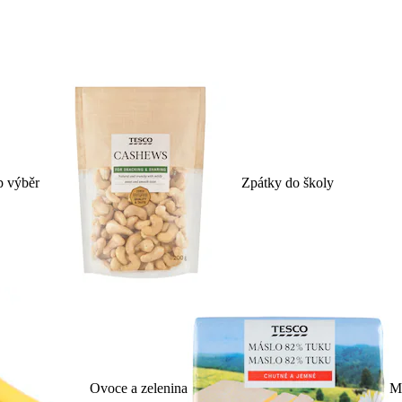
p výběr
Zpátky do školy
Ovoce a zelenina
Ml