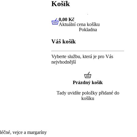
Košík
0,00 Kč
Aktuální cena košíku
0,00 Kč
Aktuální cena košíku
Pokladna
Váš košík
Vyberte službu, která je pro Vás
nejvhodnější
Prázdný košík
Tady uvidíte položky přidané do
košíku
éčné, vejce a margaríny