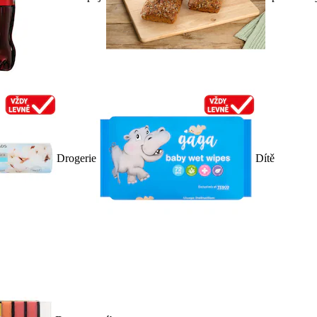
Drogerie
Dítě