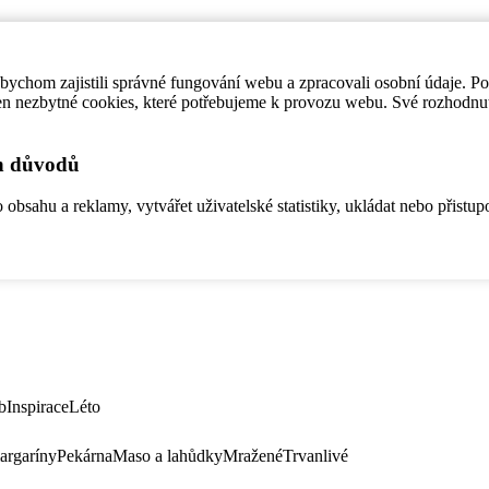
ychom zajistili správné fungování webu a zpracovali osobní údaje. P
en nezbytné cookies, které potřebujeme k provozu webu. Své rozhodnu
ch důvodů
bsahu a reklamy, vytvářet uživatelské statistiky, ukládat nebo přistup
b
Inspirace
Léto
argaríny
Pekárna
Maso a lahůdky
Mražené
Trvanlivé