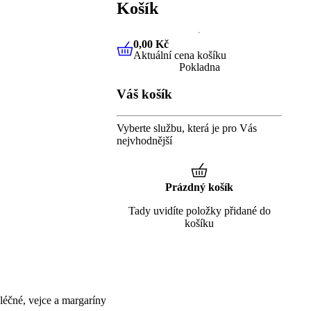
Košík
0,00 Kč
Aktuální cena košíku
0,00 Kč
Aktuální cena košíku
Pokladna
Váš košík
Vyberte službu, která je pro Vás
nejvhodnější
Prázdný košík
Tady uvidíte položky přidané do
košíku
éčné, vejce a margaríny