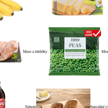
Maso a lahůdky
Mra
Nápoje
Speciální v