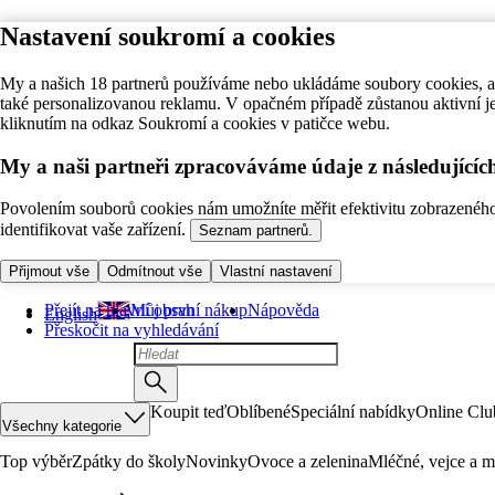
Nastavení soukromí a cookies
My a našich 18 partnerů používáme nebo ukládáme soubory cookies, ab
také personalizovanou reklamu. V opačném případě zůstanou aktivní j
kliknutím na odkaz Soukromí a cookies v patičce webu.
My a naši partneři zpracováváme údaje z následující
Povolením souborů cookies nám umožníte měřit efektivitu zobrazeného o
identifikovat vaše zařízení.
Seznam partnerů.
Přijmout vše
Odmítnout vše
Vlastní nastavení
Přejít na hlavní obsah
Můj první nákup
Nápověda
English
Přeskočit na vyhledávání
Koupit teď
Oblíbené
Speciální nabídky
Online Clu
Všechny kategorie
Top výběr
Zpátky do školy
Novinky
Ovoce a zelenina
Mléčné, vejce a m