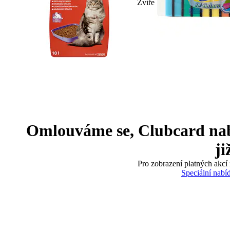
Zvíře
Omlouváme se, Clubcard nabíd
ji
Pro zobrazení platných akcí 
Speciální nabí