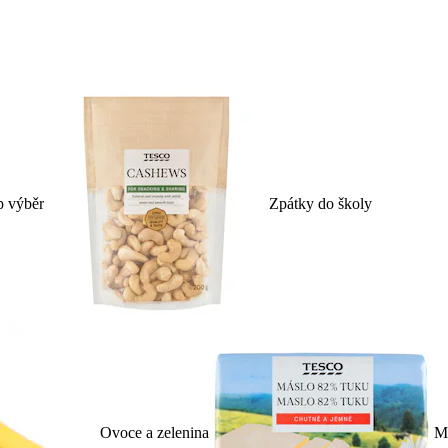
p výběr
Zpátky do školy
Ovoce a zelenina
Ml