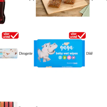
Drogerie
Dítě