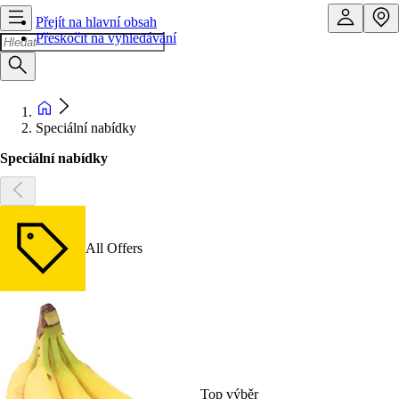
Přejít na hlavní obsah
Přeskočit na vyhledávání
Speciální nabídky
Speciální nabídky
All Offers
Top výběr