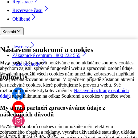
Registrace
Rezervace času
Oblíbené
Kontakt
itesco.cz
Nastavení soukromí a cookies
Zákaznické centrum - 800 222 555
My a našich 18 partnerů používáme nebo ukládáme soubory cookies,
Naše obchody
abychom zajistili správné fungování webu a zpracovali osobní údaje.
Povolením použití všech cookies nám umožníte zobrazovat například
followUs
také personalizovanou reklamu. V opačném případě zůstanou aktivní
jen nezbytné cookies, které potřebujeme k provozu webu. Své
rozhodnutí můžete kdykoliv změnit v
Nastavení ochrany osobních
údajů
nebo kliknutím na odkaz Soukromí a cookies v patičce webu.
My a naši partneři zpracováváme údaje z
následujících důvodů
Povolením souborů cookies nám umožníte měřit efektivitu
zobrazeného obsahu a reklamy, vytvářet uživatelské statistiky, ukládat
©
Tesco Stores ČR a.s. 2026
nebo přistupovat k informacím ve vašem zařízení, používat přesná data