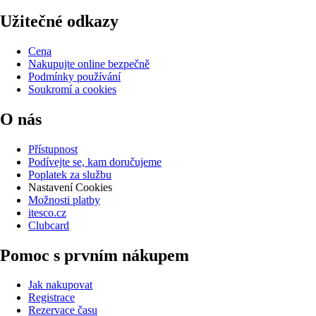
Užitečné odkazy
Cena
Nakupujte online bezpečně
Podmínky používání
Soukromí a cookies
O nás
Přístupnost
Podívejte se, kam doručujeme
Poplatek za službu
Nastavení Cookies
Možnosti platby
itesco.cz
Clubcard
Pomoc s prvním nákupem
Jak nakupovat
Registrace
Rezervace času