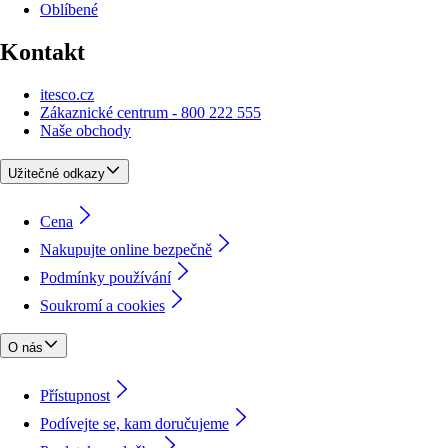
Oblíbené
Kontakt
itesco.cz
Zákaznické centrum - 800 222 555
Naše obchody
Užitečné odkazy
Cena
Nakupujte online bezpečně
Podmínky používání
Soukromí a cookies
O nás
Přístupnost
Podívejte se, kam doručujeme