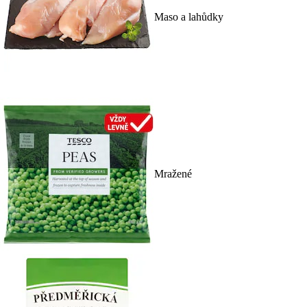
Maso a lahůdky
Mražené