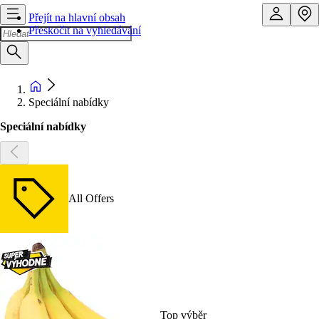
Přejít na hlavní obsah
Přeskočit na vyhledávání
Speciální nabídky
Speciální nabídky
All Offers
Top výběr