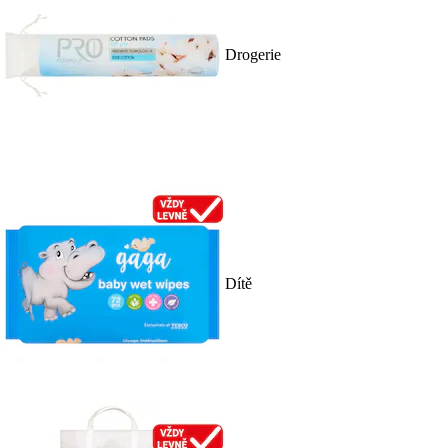
Drogerie
Dítě