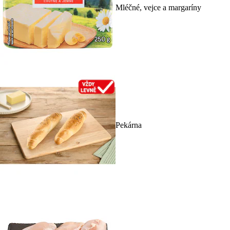
Mléčné, vejce a margaríny
Pekárna