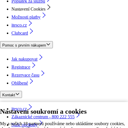
Poplatek za službu
Nastavení Cookies
Možnosti platby
itesco.cz
Clubcard
Pomoc s prvním nákupem
Jak nakupovat
Registrace
Rezervace času
Oblíbené
Kontakt
itesco.cz
Nastavení soukromí a cookies
Zákaznické centrum - 800 222 555
My a našich 18 partnerů používáme nebo ukládáme soubory cookies,
Naše obchody