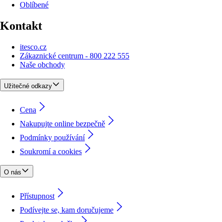
Oblíbené
Kontakt
itesco.cz
Zákaznické centrum - 800 222 555
Naše obchody
Užitečné odkazy
Cena
Nakupujte online bezpečně
Podmínky používání
Soukromí a cookies
O nás
Přístupnost
Podívejte se, kam doručujeme