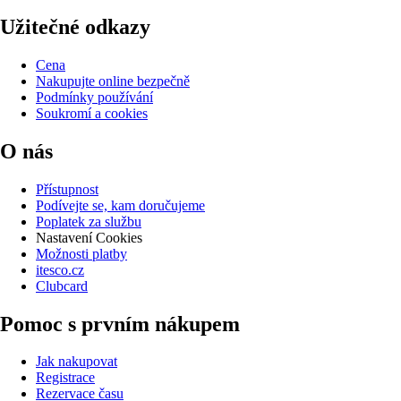
Užitečné odkazy
Cena
Nakupujte online bezpečně
Podmínky používání
Soukromí a cookies
O nás
Přístupnost
Podívejte se, kam doručujeme
Poplatek za službu
Nastavení Cookies
Možnosti platby
itesco.cz
Clubcard
Pomoc s prvním nákupem
Jak nakupovat
Registrace
Rezervace času