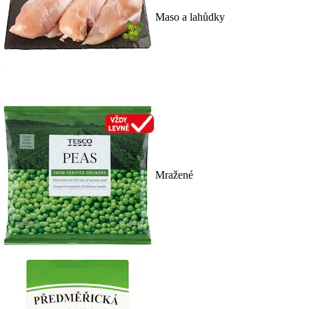
Maso a lahůdky
Mražené