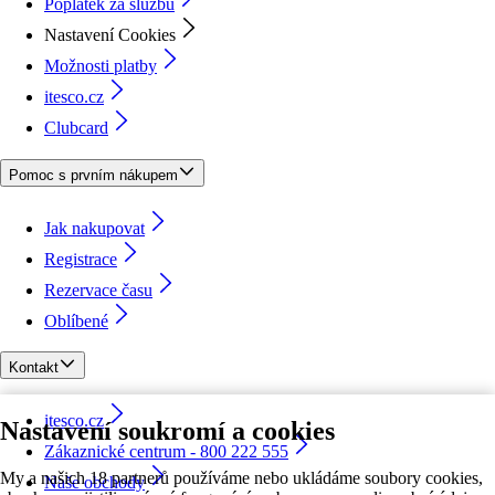
Poplatek za službu
Nastavení Cookies
Možnosti platby
itesco.cz
Clubcard
Pomoc s prvním nákupem
Jak nakupovat
Registrace
Rezervace času
Oblíbené
Kontakt
itesco.cz
Nastavení soukromí a cookies
Zákaznické centrum - 800 222 555
My a našich 18 partnerů používáme nebo ukládáme soubory cookies,
Naše obchody