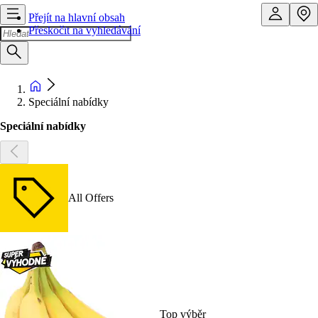
Přejít na hlavní obsah
Přeskočit na vyhledávání
Speciální nabídky
Speciální nabídky
All Offers
Top výběr