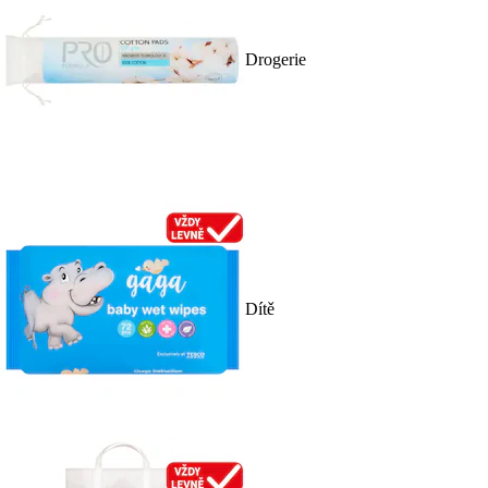
Drogerie
Dítě