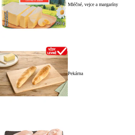
Mléčné, vejce a margaríny
Pekárna