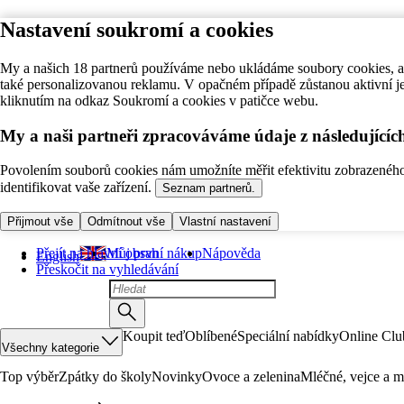
Nastavení soukromí a cookies
My a našich 18 partnerů používáme nebo ukládáme soubory cookies, ab
také personalizovanou reklamu. V opačném případě zůstanou aktivní j
kliknutím na odkaz Soukromí a cookies v patičce webu.
My a naši partneři zpracováváme údaje z následující
Povolením souborů cookies nám umožníte měřit efektivitu zobrazeného o
identifikovat vaše zařízení.
Seznam partnerů.
Přijmout vše
Odmítnout vše
Vlastní nastavení
Přejít na hlavní obsah
Můj první nákup
Nápověda
English
Přeskočit na vyhledávání
Koupit teď
Oblíbené
Speciální nabídky
Online Clu
Všechny kategorie
Top výběr
Zpátky do školy
Novinky
Ovoce a zelenina
Mléčné, vejce a m