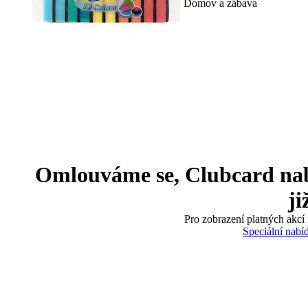
Domov a zábava
Omlouváme se, Clubcard nabíd
ji
Pro zobrazení platných akcí 
Speciální nabí