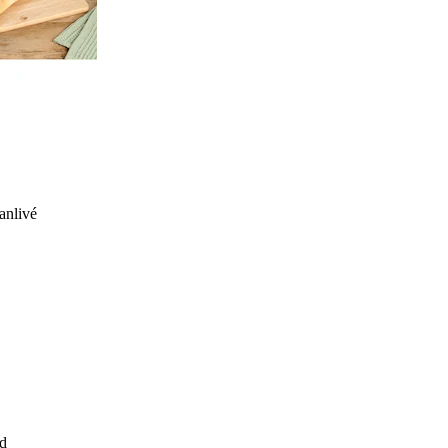
anlivé
d