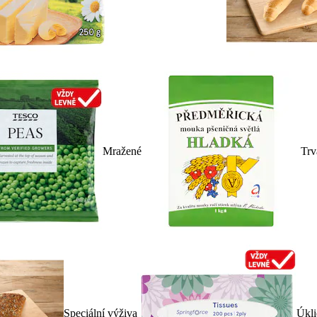
Mražené
Trv
Speciální výživa
Úkli