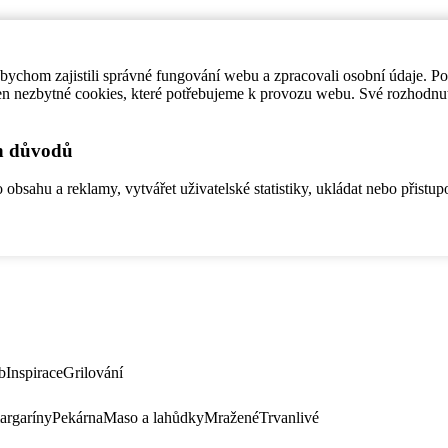
ychom zajistili správné fungování webu a zpracovali osobní údaje. P
en nezbytné cookies, které potřebujeme k provozu webu. Své rozhodnu
ch důvodů
bsahu a reklamy, vytvářet uživatelské statistiky, ukládat nebo přistup
b
Inspirace
Grilování
argaríny
Pekárna
Maso a lahůdky
Mražené
Trvanlivé