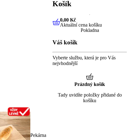
Košík
0,00 Kč
Aktuální cena košíku
0,00 Kč
Aktuální cena košíku
Pokladna
Váš košík
Vyberte službu, která je pro Vás
nejvhodnější
Prázdný košík
Tady uvidíte položky přidané do
košíku
Pekárna