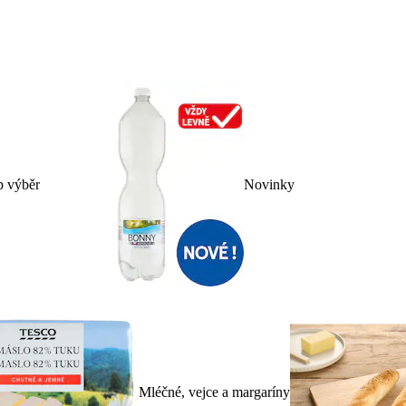
p výběr
Novinky
Mléčné, vejce a margaríny