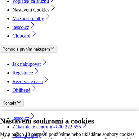
Poplatek za službu
Nastavení Cookies
Možnosti platby
itesco.cz
Clubcard
Pomoc s prvním nákupem
Jak nakupovat
Registrace
Rezervace času
Oblíbené
Kontakt
itesco.cz
Nastavení soukromí a cookies
Zákaznické centrum - 800 222 555
My a našich 18 partnerů používáme nebo ukládáme soubory cookies,
Naše obchody