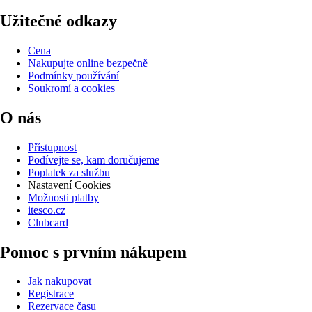
Užitečné odkazy
Cena
Nakupujte online bezpečně
Podmínky používání
Soukromí a cookies
O nás
Přístupnost
Podívejte se, kam doručujeme
Poplatek za službu
Nastavení Cookies
Možnosti platby
itesco.cz
Clubcard
Pomoc s prvním nákupem
Jak nakupovat
Registrace
Rezervace času