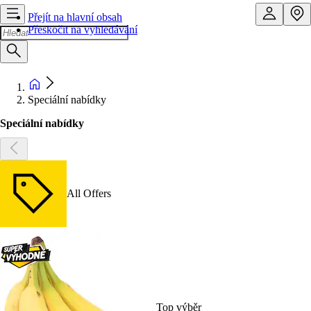
Přejít na hlavní obsah
Přeskočit na vyhledávání
Speciální nabídky
Speciální nabídky
All Offers
Top výběr