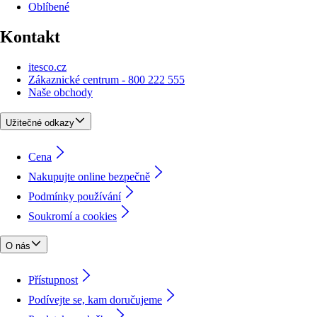
Oblíbené
Kontakt
itesco.cz
Zákaznické centrum - 800 222 555
Naše obchody
Užitečné odkazy
Cena
Nakupujte online bezpečně
Podmínky používání
Soukromí a cookies
O nás
Přístupnost
Podívejte se, kam doručujeme