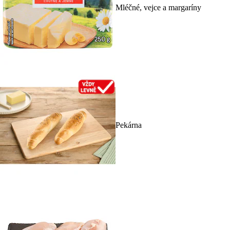
Mléčné, vejce a margaríny
Pekárna