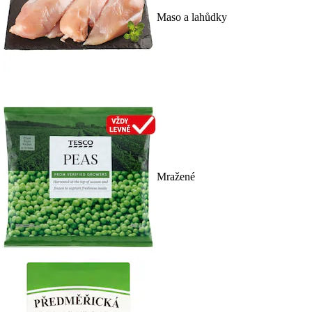
Maso a lahůdky
Mražené