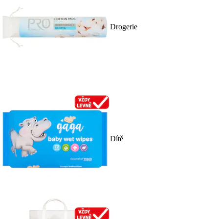
Drogerie
Dítě