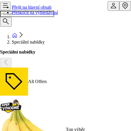
Přejít na hlavní obsah
Přeskočit na vyhledávání
Speciální nabídky
Speciální nabídky
All Offers
Top výběr