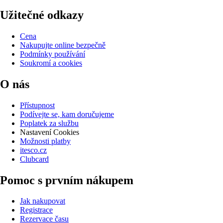
Užitečné odkazy
Cena
Nakupujte online bezpečně
Podmínky používání
Soukromí a cookies
O nás
Přístupnost
Podívejte se, kam doručujeme
Poplatek za službu
Nastavení Cookies
Možnosti platby
itesco.cz
Clubcard
Pomoc s prvním nákupem
Jak nakupovat
Registrace
Rezervace času