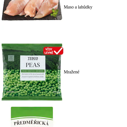
Maso a lahůdky
Mražené