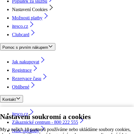
Poplatek za službu
Nastavení Cookies
Možnosti platby
itesco.cz
Clubcard
Pomoc s prvním nákupem
Jak nakupovat
Registrace
Rezervace času
Oblíbené
Kontakt
itesco.cz
Nastavení soukromí a cookies
Zákaznické centrum - 800 222 555
My a našich 18 partnerů používáme nebo ukládáme soubory cookies,
Naše obchody