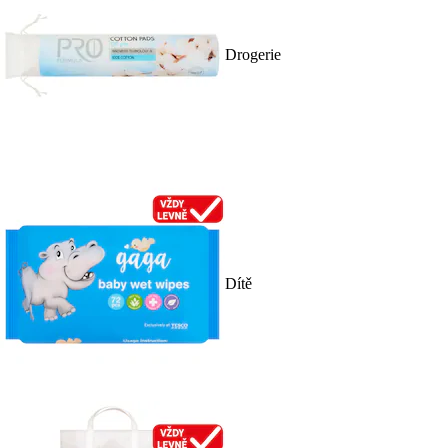
Drogerie
Dítě