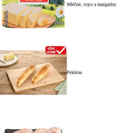
Mléčné, vejce a margaríny
Pekárna