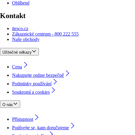
Oblíbené
Kontakt
itesco.cz
Zákaznické centrum - 800 222 555
Naše obchody
Užitečné odkazy
Cena
Nakupujte online bezpečně
Podmínky používání
Soukromí a cookies
O nás
Přístupnost
Podívejte se, kam doručujeme