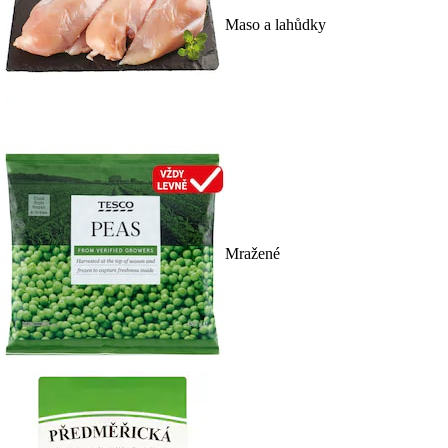
Maso a lahůdky
Mražené