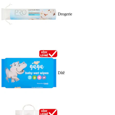
Drogerie
Dítě