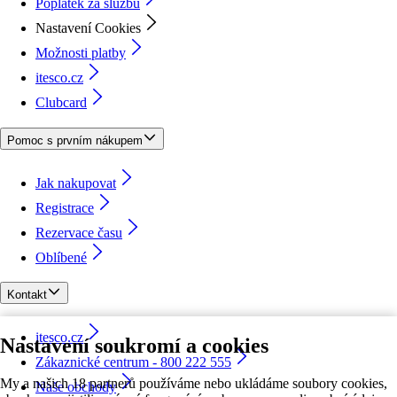
Poplatek za službu
Nastavení Cookies
Možnosti platby
itesco.cz
Clubcard
Pomoc s prvním nákupem
Jak nakupovat
Registrace
Rezervace času
Oblíbené
Kontakt
itesco.cz
Nastavení soukromí a cookies
Zákaznické centrum - 800 222 555
My a našich 18 partnerů používáme nebo ukládáme soubory cookies,
Naše obchody