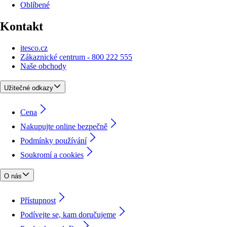
Oblíbené
Kontakt
itesco.cz
Zákaznické centrum - 800 222 555
Naše obchody
Užitečné odkazy
Cena
Nakupujte online bezpečně
Podmínky používání
Soukromí a cookies
O nás
Přístupnost
Podívejte se, kam doručujeme