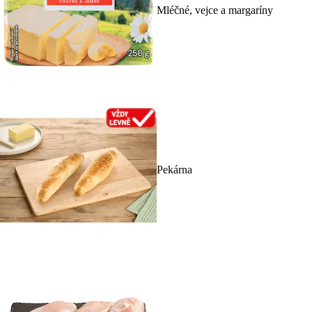
Mléčné, vejce a margaríny
Pekárna