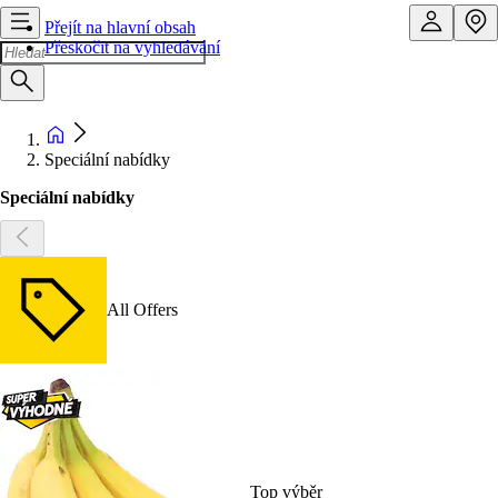
Přejít na hlavní obsah
Přeskočit na vyhledávání
Speciální nabídky
Speciální nabídky
All Offers
Top výběr