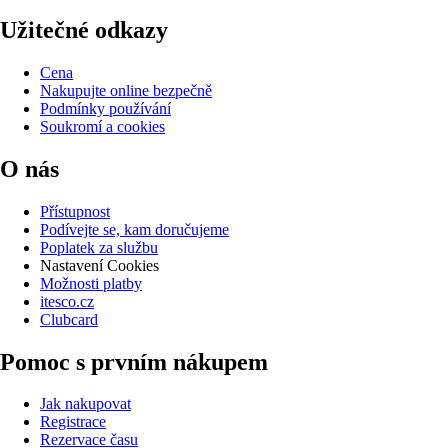
Užitečné odkazy
Cena
Nakupujte online bezpečně
Podmínky používání
Soukromí a cookies
O nás
Přístupnost
Podívejte se, kam doručujeme
Poplatek za službu
Nastavení Cookies
Možnosti platby
itesco.cz
Clubcard
Pomoc s prvním nákupem
Jak nakupovat
Registrace
Rezervace času