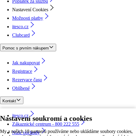
Poplatek za službu
Nastavení Cookies
Možnosti platby
itesco.cz
Clubcard
Pomoc s prvním nákupem
Jak nakupovat
Registrace
Rezervace času
Oblíbené
Kontakt
itesco.cz
Nastavení soukromí a cookies
Zákaznické centrum - 800 222 555
My a našich 18 partnerů používáme nebo ukládáme soubory cookies,
Naše obchody