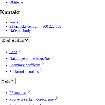
Oblíbené
Kontakt
itesco.cz
Zákaznické centrum - 800 222 555
Naše obchody
Užitečné odkazy
Cena
Nakupujte online bezpečně
Podmínky používání
Soukromí a cookies
O nás
Přístupnost
Podívejte se, kam doručujeme