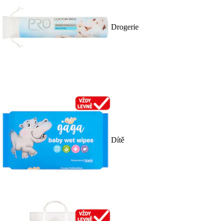
Drogerie
Dítě