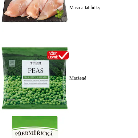
Maso a lahůdky
Mražené