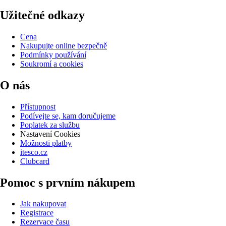
Užitečné odkazy
Cena
Nakupujte online bezpečně
Podmínky používání
Soukromí a cookies
O nás
Přístupnost
Podívejte se, kam doručujeme
Poplatek za službu
Nastavení Cookies
Možnosti platby
itesco.cz
Clubcard
Pomoc s prvním nákupem
Jak nakupovat
Registrace
Rezervace času