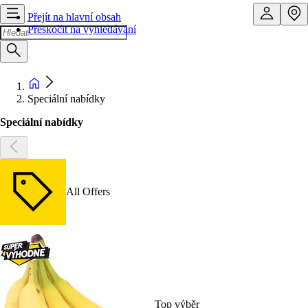
Přejít na hlavní obsah
Přeskočit na vyhledávání
Speciální nabídky
Speciální nabídky
All Offers
Top výběr