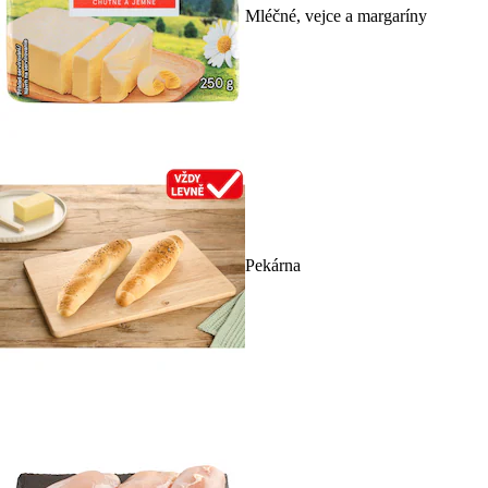
Mléčné, vejce a margaríny
Pekárna