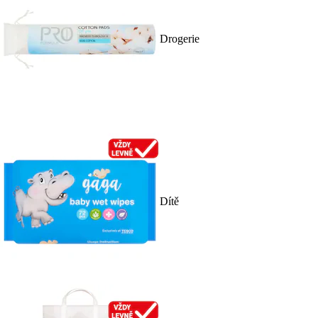
Drogerie
Dítě