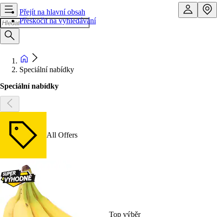
Přejít na hlavní obsah
Přeskočit na vyhledávání
Speciální nabídky
Speciální nabídky
All Offers
Top výběr