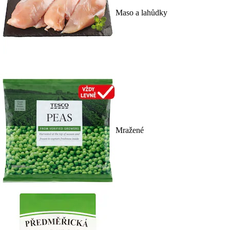
Maso a lahůdky
Mražené