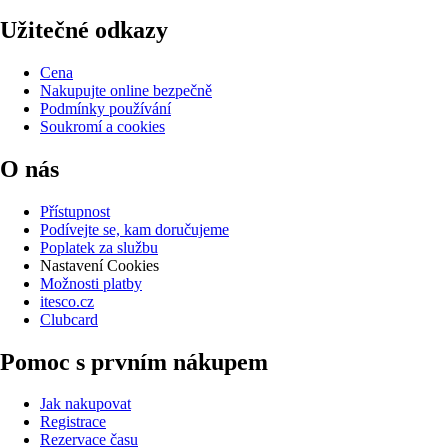
Užitečné odkazy
Cena
Nakupujte online bezpečně
Podmínky používání
Soukromí a cookies
O nás
Přístupnost
Podívejte se, kam doručujeme
Poplatek za službu
Nastavení Cookies
Možnosti platby
itesco.cz
Clubcard
Pomoc s prvním nákupem
Jak nakupovat
Registrace
Rezervace času