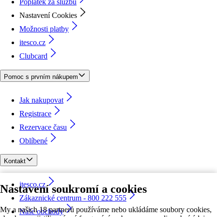
Poplatek za službu
Nastavení Cookies
Možnosti platby
itesco.cz
Clubcard
Pomoc s prvním nákupem
Jak nakupovat
Registrace
Rezervace času
Oblíbené
Kontakt
itesco.cz
Nastavení soukromí a cookies
Zákaznické centrum - 800 222 555
My a našich 18 partnerů používáme nebo ukládáme soubory cookies,
Naše obchody