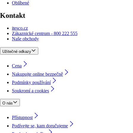
Oblíbené
Kontakt
itesco.cz
Zákaznické centrum - 800 222 555
Naše obchody
Užitečné odkazy
Cena
Nakupujte online bezpečně
Podmínky používání
Soukromí a cookies
O nás
Přístupnost
Podívejte se, kam doručujeme