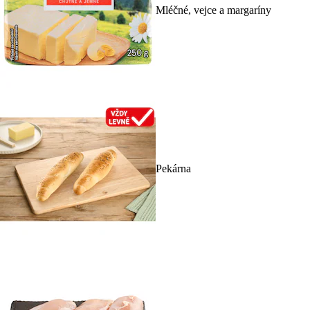
Mléčné, vejce a margaríny
Pekárna