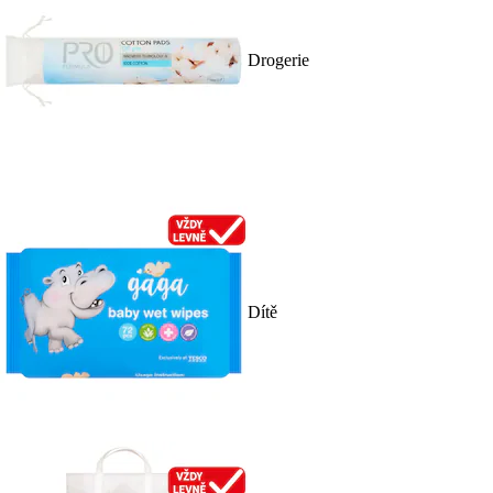
Drogerie
Dítě