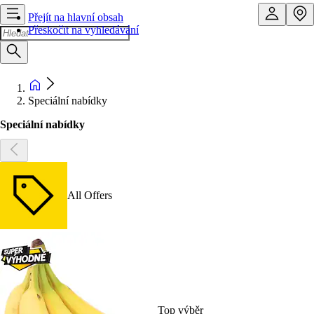
Přejít na hlavní obsah
Přeskočit na vyhledávání
Speciální nabídky
Speciální nabídky
All Offers
Top výběr