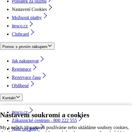
Poplatek za službu
Nastavení Cookies
Možnosti platby
itesco.cz
Clubcard
Pomoc s prvním nákupem
Jak nakupovat
Registrace
Rezervace času
Oblíbené
Kontakt
itesco.cz
Nastavení soukromí a cookies
Zákaznické centrum - 800 222 555
My a našich 18 partnerů používáme nebo ukládáme soubory cookies,
Naše obchody