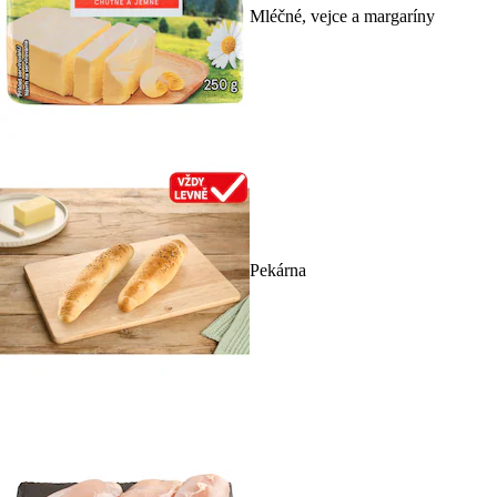
Mléčné, vejce a margaríny
Pekárna