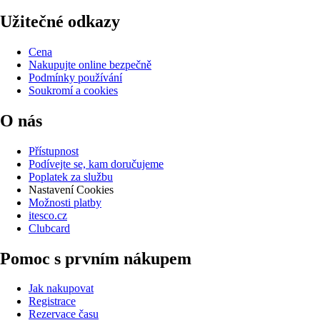
Užitečné odkazy
Cena
Nakupujte online bezpečně
Podmínky používání
Soukromí a cookies
O nás
Přístupnost
Podívejte se, kam doručujeme
Poplatek za službu
Nastavení Cookies
Možnosti platby
itesco.cz
Clubcard
Pomoc s prvním nákupem
Jak nakupovat
Registrace
Rezervace času