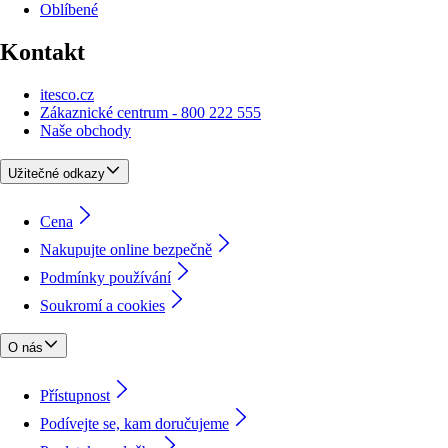
Oblíbené
Kontakt
itesco.cz
Zákaznické centrum - 800 222 555
Naše obchody
Užitečné odkazy
Cena
Nakupujte online bezpečně
Podmínky používání
Soukromí a cookies
O nás
Přístupnost
Podívejte se, kam doručujeme