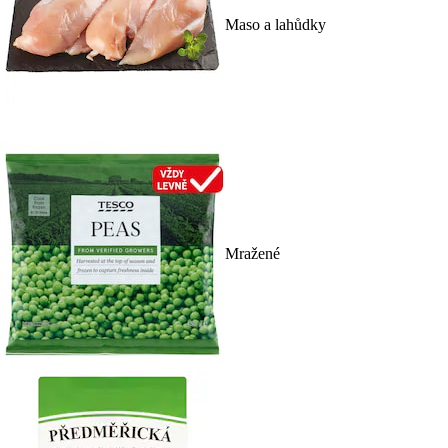
Maso a lahůdky
Mražené