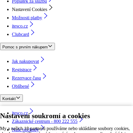
Poplatek za službu
Nastavení Cookies
Možnosti platby
itesco.cz
Clubcard
Pomoc s prvním nákupem
Jak nakupovat
Registrace
Rezervace času
Oblíbené
Kontakt
itesco.cz
Nastavení soukromí a cookies
Zákaznické centrum - 800 222 555
My a našich 18 partnerů používáme nebo ukládáme soubory cookies,
Naše obchody