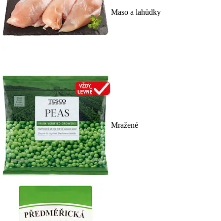
Maso a lahůdky
Mražené