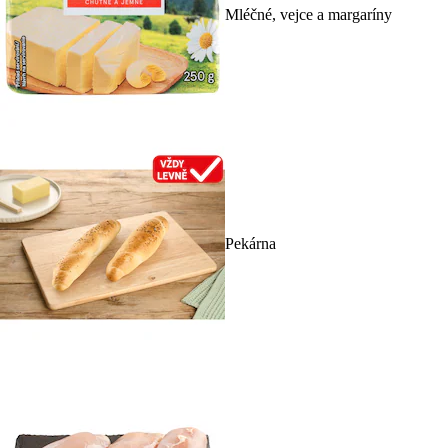
Mléčné, vejce a margaríny
Pekárna