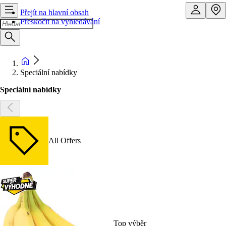
Přejít na hlavní obsah
Přeskočit na vyhledávání
Speciální nabídky
Speciální nabídky
All Offers
Top výběr