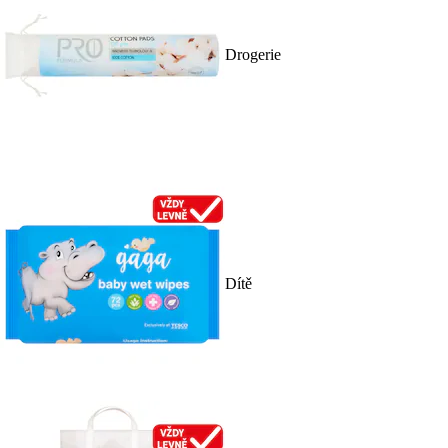
Drogerie
Dítě