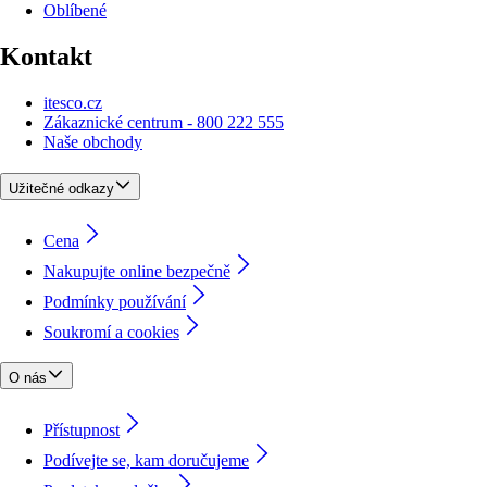
Oblíbené
Kontakt
itesco.cz
Zákaznické centrum - 800 222 555
Naše obchody
Užitečné odkazy
Cena
Nakupujte online bezpečně
Podmínky používání
Soukromí a cookies
O nás
Přístupnost
Podívejte se, kam doručujeme