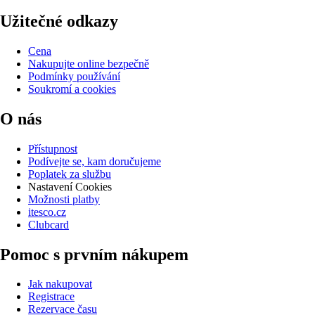
Užitečné odkazy
Cena
Nakupujte online bezpečně
Podmínky používání
Soukromí a cookies
O nás
Přístupnost
Podívejte se, kam doručujeme
Poplatek za službu
Nastavení Cookies
Možnosti platby
itesco.cz
Clubcard
Pomoc s prvním nákupem
Jak nakupovat
Registrace
Rezervace času