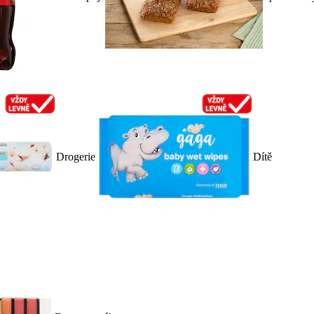
Drogerie
Dítě