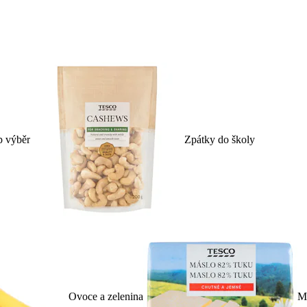
p výběr
Zpátky do školy
Ovoce a zelenina
Ml