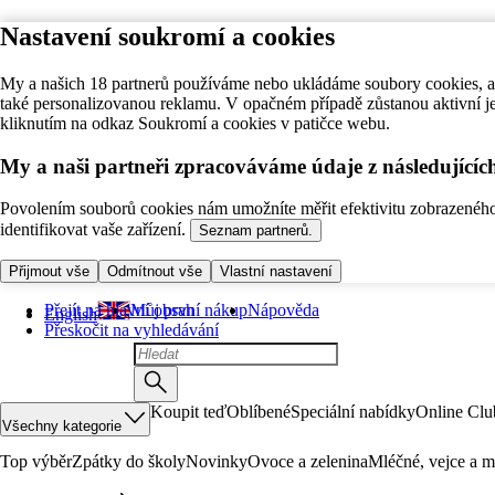
Nastavení soukromí a cookies
My a našich 18 partnerů používáme nebo ukládáme soubory cookies, ab
také personalizovanou reklamu. V opačném případě zůstanou aktivní j
kliknutím na odkaz Soukromí a cookies v patičce webu.
My a naši partneři zpracováváme údaje z následující
Povolením souborů cookies nám umožníte měřit efektivitu zobrazeného o
identifikovat vaše zařízení.
Seznam partnerů.
Přijmout vše
Odmítnout vše
Vlastní nastavení
Přejít na hlavní obsah
Můj první nákup
Nápověda
English
Přeskočit na vyhledávání
Koupit teď
Oblíbené
Speciální nabídky
Online Clu
Všechny kategorie
Top výběr
Zpátky do školy
Novinky
Ovoce a zelenina
Mléčné, vejce a m