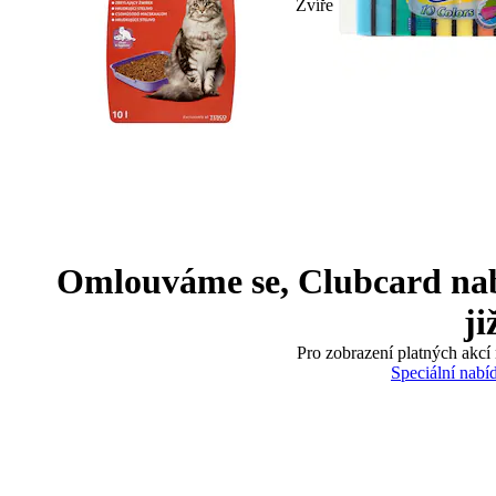
Zvíře
Omlouváme se, Clubcard nabíd
ji
Pro zobrazení platných akcí 
Speciální nabí