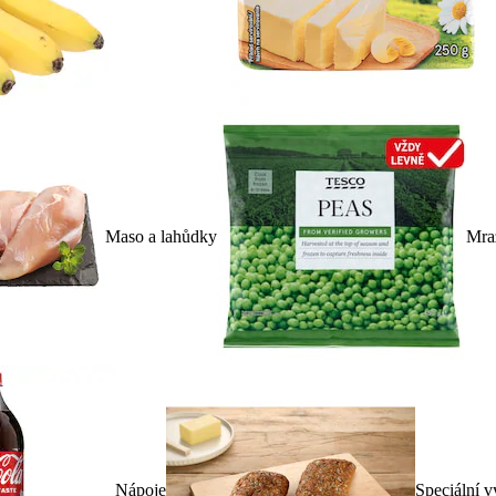
Maso a lahůdky
Mra
Nápoje
Speciální v