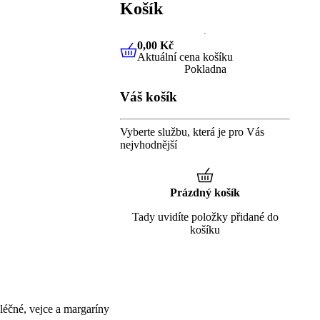
Košík
0,00 Kč
Aktuální cena košíku
0,00 Kč
Aktuální cena košíku
Pokladna
Váš košík
Vyberte službu, která je pro Vás
nejvhodnější
Prázdný košík
Tady uvidíte položky přidané do
košíku
éčné, vejce a margaríny