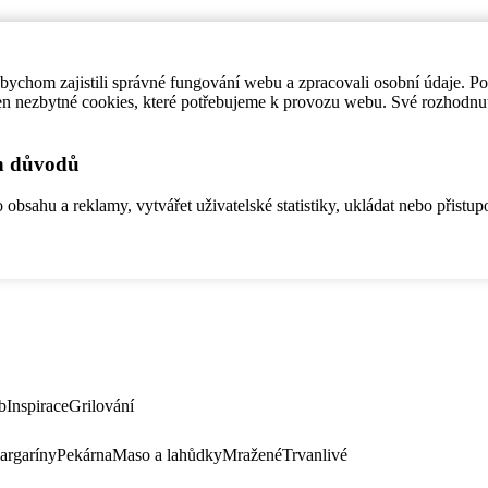
ychom zajistili správné fungování webu a zpracovali osobní údaje. P
en nezbytné cookies, které potřebujeme k provozu webu. Své rozhodnu
ch důvodů
bsahu a reklamy, vytvářet uživatelské statistiky, ukládat nebo přistup
b
Inspirace
Grilování
argaríny
Pekárna
Maso a lahůdky
Mražené
Trvanlivé