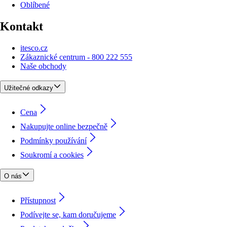
Oblíbené
Kontakt
itesco.cz
Zákaznické centrum - 800 222 555
Naše obchody
Užitečné odkazy
Cena
Nakupujte online bezpečně
Podmínky používání
Soukromí a cookies
O nás
Přístupnost
Podívejte se, kam doručujeme