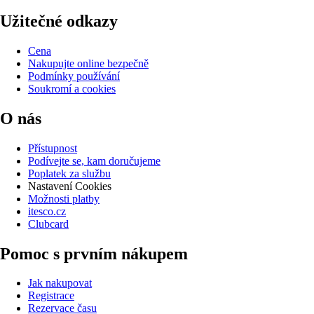
Užitečné odkazy
Cena
Nakupujte online bezpečně
Podmínky používání
Soukromí a cookies
O nás
Přístupnost
Podívejte se, kam doručujeme
Poplatek za službu
Nastavení Cookies
Možnosti platby
itesco.cz
Clubcard
Pomoc s prvním nákupem
Jak nakupovat
Registrace
Rezervace času