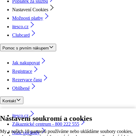
Poplatek za službu
Nastavení Cookies
Možnosti platby
itesco.cz
Clubcard
Pomoc s prvním nákupem
Jak nakupovat
Registrace
Rezervace času
Oblíbené
Kontakt
itesco.cz
Nastavení soukromí a cookies
Zákaznické centrum - 800 222 555
My a našich 18 partnerů používáme nebo ukládáme soubory cookies,
Naše obchody