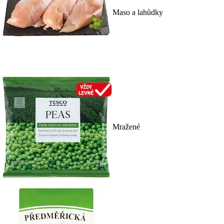
Maso a lahůdky
Mražené