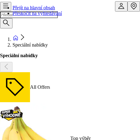
Přejít na hlavní obsah
Přeskočit na vyhledávání
Speciální nabídky
Speciální nabídky
All Offers
Top výběr