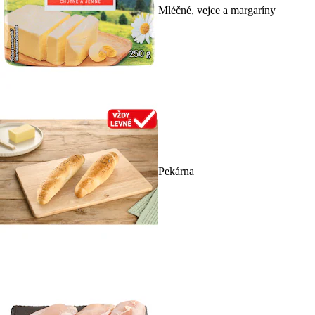
Mléčné, vejce a margaríny
Pekárna