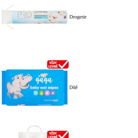
Drogerie
Dítě