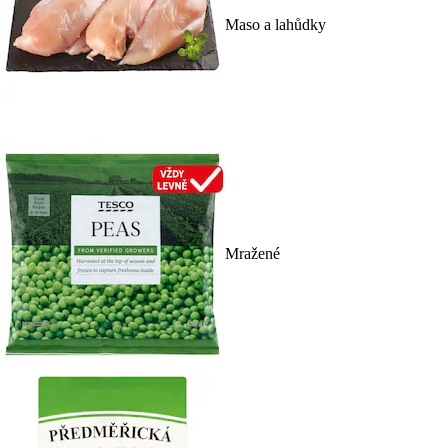
Maso a lahůdky
Mražené