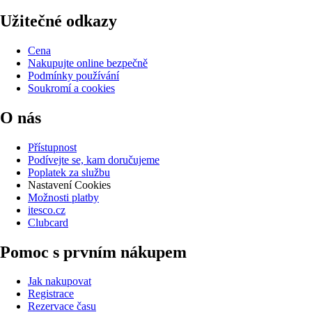
Užitečné odkazy
Cena
Nakupujte online bezpečně
Podmínky používání
Soukromí a cookies
O nás
Přístupnost
Podívejte se, kam doručujeme
Poplatek za službu
Nastavení Cookies
Možnosti platby
itesco.cz
Clubcard
Pomoc s prvním nákupem
Jak nakupovat
Registrace
Rezervace času