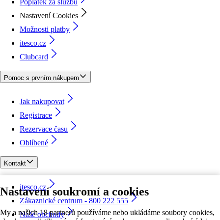
Poplatek za službu
Nastavení Cookies
Možnosti platby
itesco.cz
Clubcard
Pomoc s prvním nákupem
Jak nakupovat
Registrace
Rezervace času
Oblíbené
Kontakt
itesco.cz
Nastavení soukromí a cookies
Zákaznické centrum - 800 222 555
My a našich 18 partnerů používáme nebo ukládáme soubory cookies,
Naše obchody