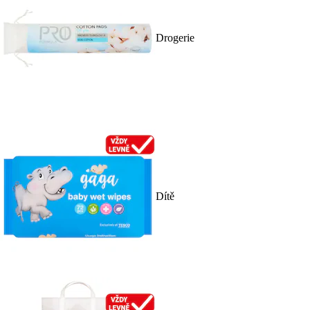
Drogerie
Dítě