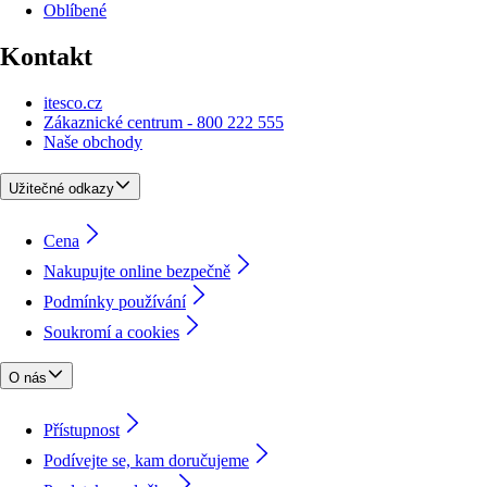
Oblíbené
Kontakt
itesco.cz
Zákaznické centrum - 800 222 555
Naše obchody
Užitečné odkazy
Cena
Nakupujte online bezpečně
Podmínky používání
Soukromí a cookies
O nás
Přístupnost
Podívejte se, kam doručujeme