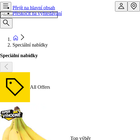
Přejít na hlavní obsah
Přeskočit na vyhledávání
Speciální nabídky
Speciální nabídky
All Offers
Top výběr