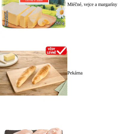
Mléčné, vejce a margaríny
Pekárna