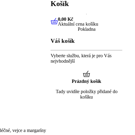
Košík
0,00 Kč
Aktuální cena košíku
0,00 Kč
Aktuální cena košíku
Pokladna
Váš košík
Vyberte službu, která je pro Vás
nejvhodnější
Prázdný košík
Tady uvidíte položky přidané do
košíku
éčné, vejce a margaríny