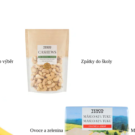
p výběr
Zpátky do školy
Ovoce a zelenina
Ml