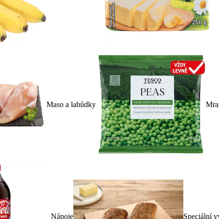
Maso a lahůdky
Mra
Nápoje
Speciální v