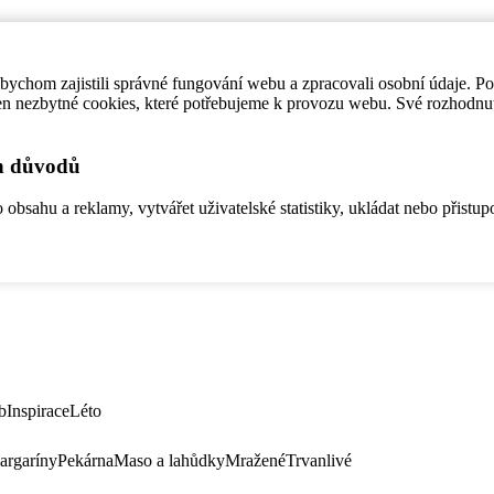
ychom zajistili správné fungování webu a zpracovali osobní údaje. P
en nezbytné cookies, které potřebujeme k provozu webu. Své rozhodnu
ch důvodů
bsahu a reklamy, vytvářet uživatelské statistiky, ukládat nebo přistup
b
Inspirace
Léto
argaríny
Pekárna
Maso a lahůdky
Mražené
Trvanlivé