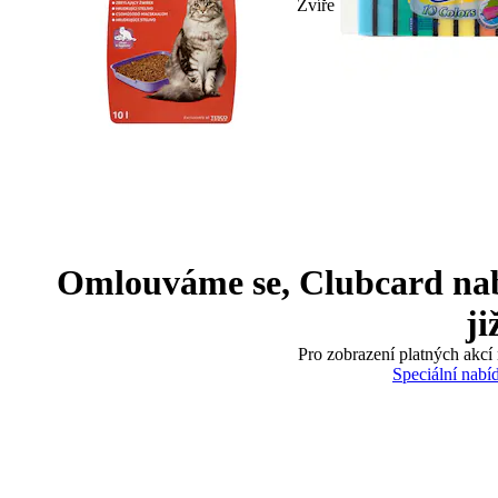
Zvíře
Omlouváme se, Clubcard nabíd
ji
Pro zobrazení platných akcí 
Speciální nabí