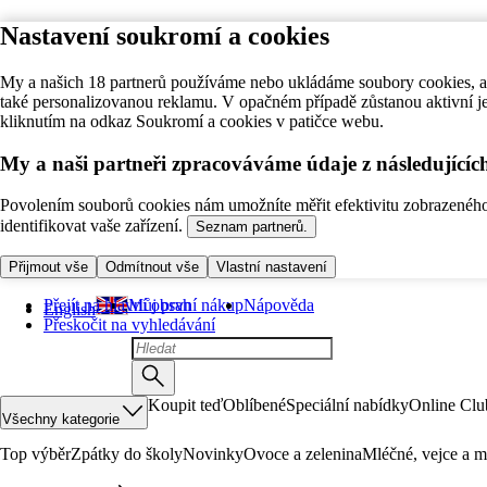
Nastavení soukromí a cookies
My a našich 18 partnerů používáme nebo ukládáme soubory cookies, ab
také personalizovanou reklamu. V opačném případě zůstanou aktivní j
kliknutím na odkaz Soukromí a cookies v patičce webu.
My a naši partneři zpracováváme údaje z následující
Povolením souborů cookies nám umožníte měřit efektivitu zobrazeného o
identifikovat vaše zařízení.
Seznam partnerů.
Přijmout vše
Odmítnout vše
Vlastní nastavení
Přejít na hlavní obsah
Můj první nákup
Nápověda
English
Přeskočit na vyhledávání
Koupit teď
Oblíbené
Speciální nabídky
Online Clu
Všechny kategorie
Top výběr
Zpátky do školy
Novinky
Ovoce a zelenina
Mléčné, vejce a m