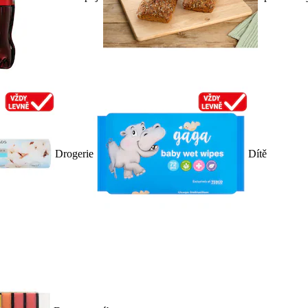
Drogerie
Dítě