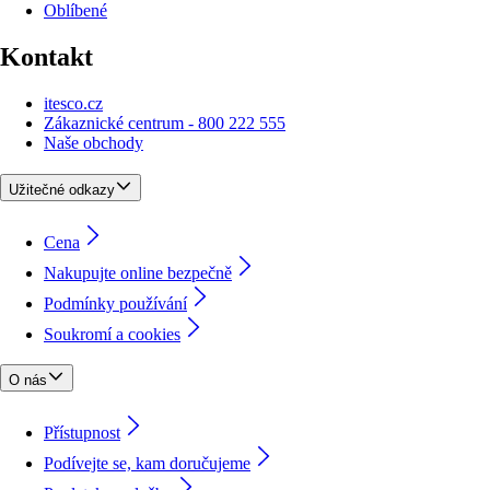
Oblíbené
Kontakt
itesco.cz
Zákaznické centrum - 800 222 555
Naše obchody
Užitečné odkazy
Cena
Nakupujte online bezpečně
Podmínky používání
Soukromí a cookies
O nás
Přístupnost
Podívejte se, kam doručujeme