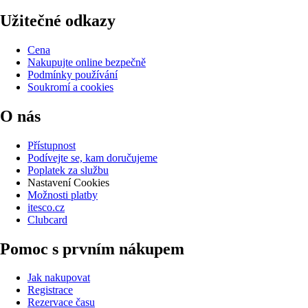
Užitečné odkazy
Cena
Nakupujte online bezpečně
Podmínky používání
Soukromí a cookies
O nás
Přístupnost
Podívejte se, kam doručujeme
Poplatek za službu
Nastavení Cookies
Možnosti platby
itesco.cz
Clubcard
Pomoc s prvním nákupem
Jak nakupovat
Registrace
Rezervace času