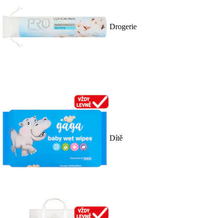
Drogerie
Dítě