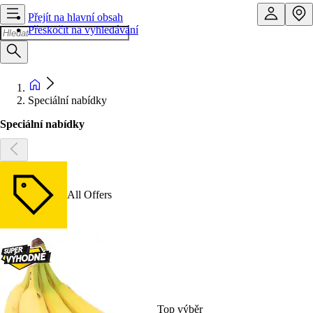
Přejít na hlavní obsah
Přeskočit na vyhledávání
Speciální nabídky
Speciální nabídky
All Offers
Top výběr