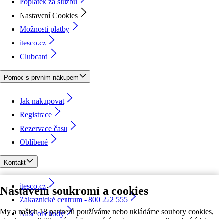
Poplatek za službu
Nastavení Cookies
Možnosti platby
itesco.cz
Clubcard
Pomoc s prvním nákupem
Jak nakupovat
Registrace
Rezervace času
Oblíbené
Kontakt
itesco.cz
Nastavení soukromí a cookies
Zákaznické centrum - 800 222 555
My a našich 18 partnerů používáme nebo ukládáme soubory cookies,
Naše obchody