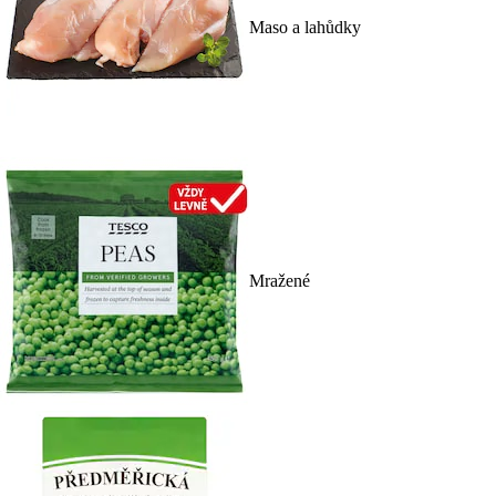
Maso a lahůdky
Mražené