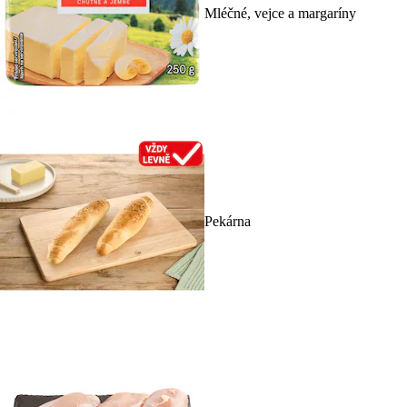
Mléčné, vejce a margaríny
Pekárna