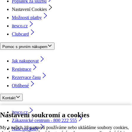
Poplatek za službu
Nastavení Cookies
Možnosti platby
itesco.cz
Clubcard
Pomoc s prvním nákupem
Jak nakupovat
Registrace
Rezervace času
Oblíbené
Kontakt
itesco.cz
Nastavení soukromí a cookies
Zákaznické centrum - 800 222 555
My a našich 18 partnerů používáme nebo ukládáme soubory cookies,
Naše obchody