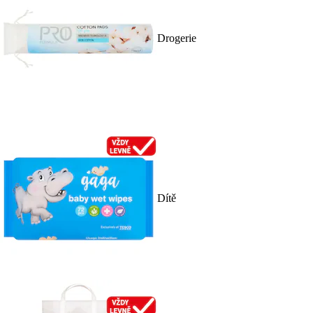
Drogerie
Dítě