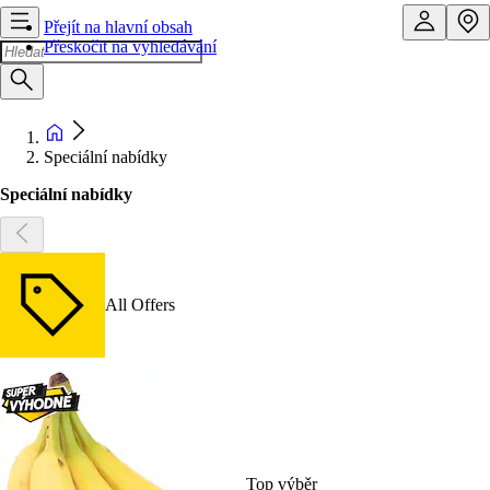
Přejít na hlavní obsah
Přeskočit na vyhledávání
Speciální nabídky
Speciální nabídky
All Offers
Top výběr