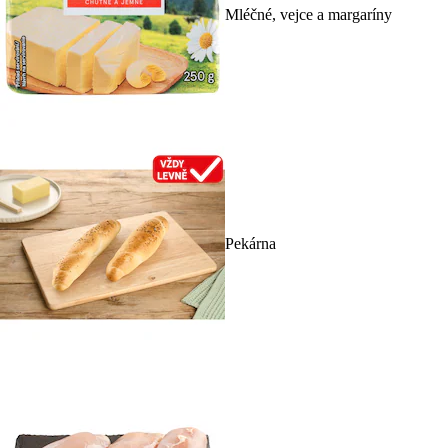
Mléčné, vejce a margaríny
Pekárna