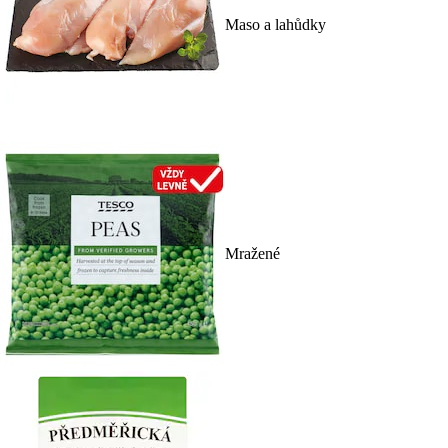
Maso a lahůdky
Mražené