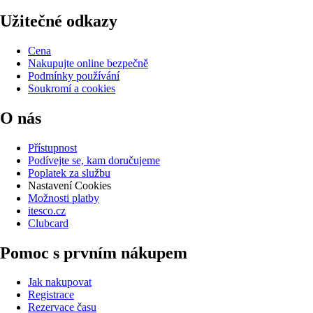
Užitečné odkazy
Cena
Nakupujte online bezpečně
Podmínky používání
Soukromí a cookies
O nás
Přístupnost
Podívejte se, kam doručujeme
Poplatek za službu
Nastavení Cookies
Možnosti platby
itesco.cz
Clubcard
Pomoc s prvním nákupem
Jak nakupovat
Registrace
Rezervace času