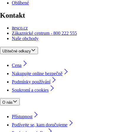
Oblíbené
Kontakt
itesco.cz
Zákaznické centrum - 800 222 555
Naše obchody
Užitečné odkazy
Cena
Nakupujte online bezpečně
Podmínky používání
Soukromí a cookies
O nás
Přístupnost
Podívejte se, kam doručujeme