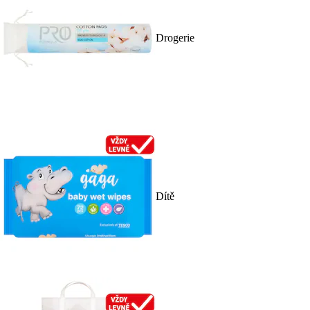
Drogerie
Dítě