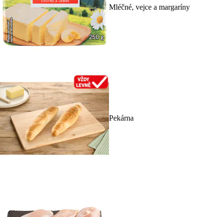
Mléčné, vejce a margaríny
Pekárna