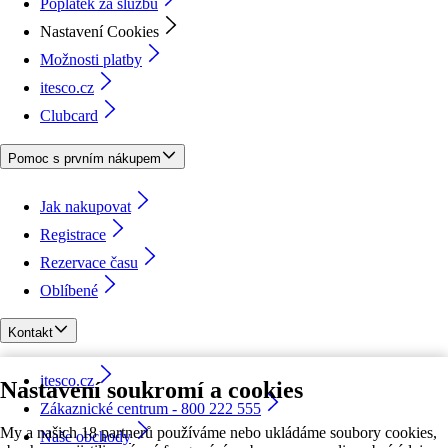
Poplatek za službu
Nastavení Cookies
Možnosti platby
itesco.cz
Clubcard
Pomoc s prvním nákupem
Jak nakupovat
Registrace
Rezervace času
Oblíbené
Kontakt
itesco.cz
Nastavení soukromí a cookies
Zákaznické centrum - 800 222 555
My a našich 18 partnerů používáme nebo ukládáme soubory cookies,
Naše obchody