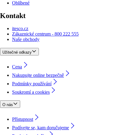
Oblíbené
Kontakt
itesco.cz
Zákaznické centrum - 800 222 555
Naše obchody
Užitečné odkazy
Cena
Nakupujte online bezpečně
Podmínky používání
Soukromí a cookies
O nás
Přístupnost
Podívejte se, kam doručujeme