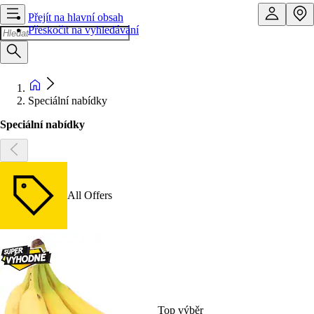
Přejít na hlavní obsah
Přeskočit na vyhledávání
Speciální nabídky
Speciální nabídky
All Offers
Top výběr