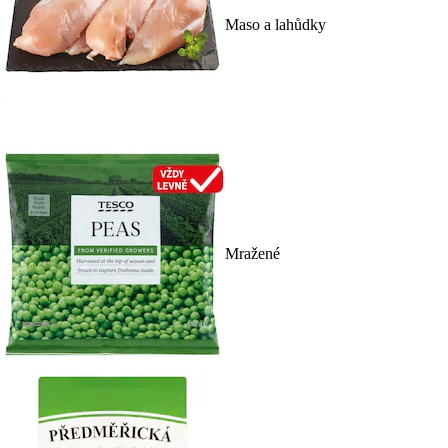
Maso a lahůdky
Mražené