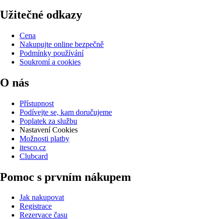
Užitečné odkazy
Cena
Nakupujte online bezpečně
Podmínky používání
Soukromí a cookies
O nás
Přístupnost
Podívejte se, kam doručujeme
Poplatek za službu
Nastavení Cookies
Možnosti platby
itesco.cz
Clubcard
Pomoc s prvním nákupem
Jak nakupovat
Registrace
Rezervace času