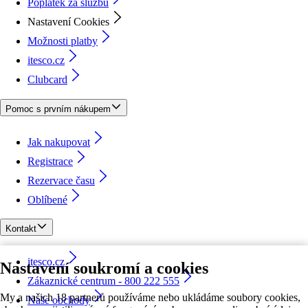
Poplatek za službu
Nastavení Cookies
Možnosti platby
itesco.cz
Clubcard
Pomoc s prvním nákupem
Jak nakupovat
Registrace
Rezervace času
Oblíbené
Kontakt
itesco.cz
Nastavení soukromí a cookies
Zákaznické centrum - 800 222 555
My a našich 18 partnerů používáme nebo ukládáme soubory cookies,
Naše obchody