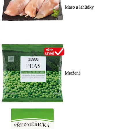
Maso a lahůdky
Mražené