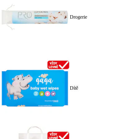
Drogerie
Dítě