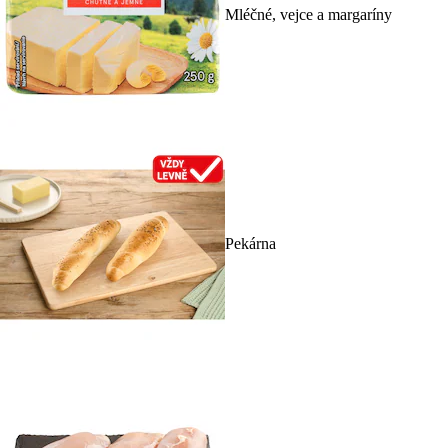
Mléčné, vejce a margaríny
Pekárna