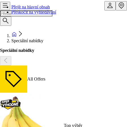
Přejít na hlavní obsah
Přeskočit na vyhledávání
Speciální nabídky
Speciální nabídky
All Offers
Top výběr