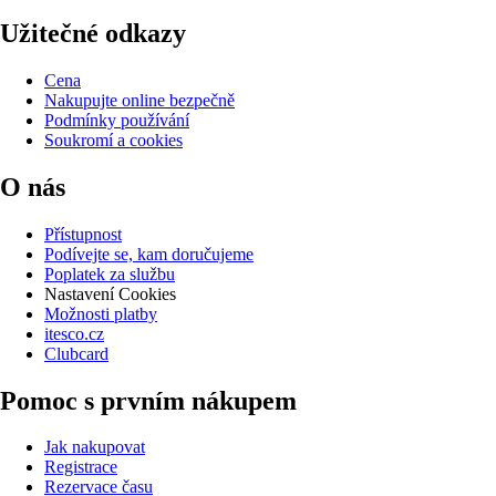
Užitečné odkazy
Cena
Nakupujte online bezpečně
Podmínky používání
Soukromí a cookies
O nás
Přístupnost
Podívejte se, kam doručujeme
Poplatek za službu
Nastavení Cookies
Možnosti platby
itesco.cz
Clubcard
Pomoc s prvním nákupem
Jak nakupovat
Registrace
Rezervace času