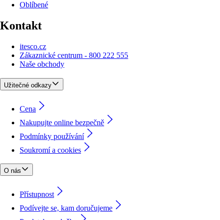
Oblíbené
Kontakt
itesco.cz
Zákaznické centrum - 800 222 555
Naše obchody
Užitečné odkazy
Cena
Nakupujte online bezpečně
Podmínky používání
Soukromí a cookies
O nás
Přístupnost
Podívejte se, kam doručujeme