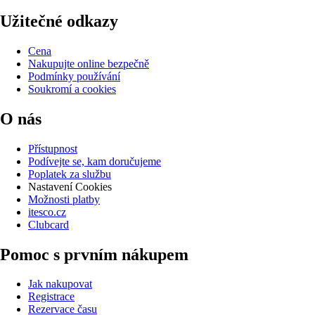
Užitečné odkazy
Cena
Nakupujte online bezpečně
Podmínky používání
Soukromí a cookies
O nás
Přístupnost
Podívejte se, kam doručujeme
Poplatek za službu
Nastavení Cookies
Možnosti platby
itesco.cz
Clubcard
Pomoc s prvním nákupem
Jak nakupovat
Registrace
Rezervace času