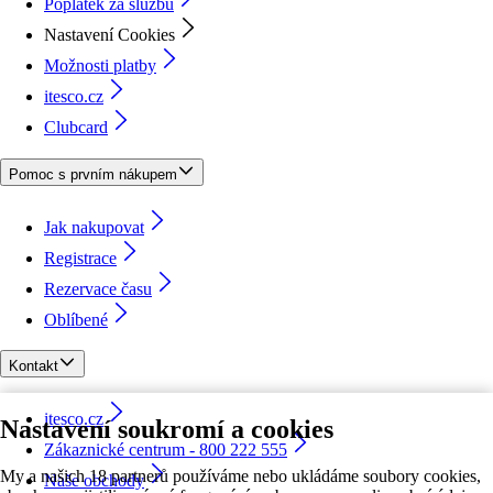
Poplatek za službu
Nastavení Cookies
Možnosti platby
itesco.cz
Clubcard
Pomoc s prvním nákupem
Jak nakupovat
Registrace
Rezervace času
Oblíbené
Kontakt
itesco.cz
Nastavení soukromí a cookies
Zákaznické centrum - 800 222 555
My a našich 18 partnerů používáme nebo ukládáme soubory cookies,
Naše obchody