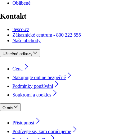
Oblíbené
Kontakt
itesco.cz
Zákaznické centrum - 800 222 555
Naše obchody
Užitečné odkazy
Cena
Nakupujte online bezpečně
Podmínky používání
Soukromí a cookies
O nás
Přístupnost
Podívejte se, kam doručujeme