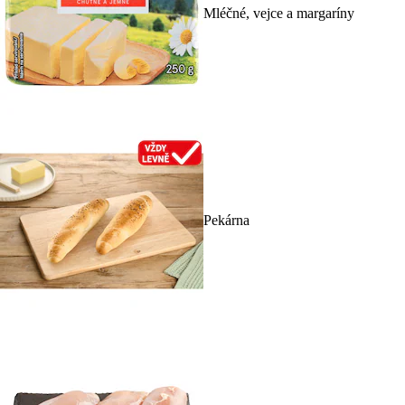
Mléčné, vejce a margaríny
Pekárna