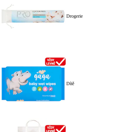
Drogerie
Dítě