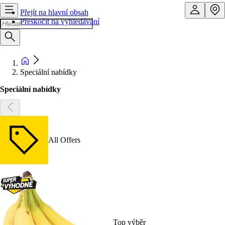
Přejít na hlavní obsah
Přeskočit na vyhledávání
Speciální nabídky
Speciální nabídky
All Offers
Top výběr